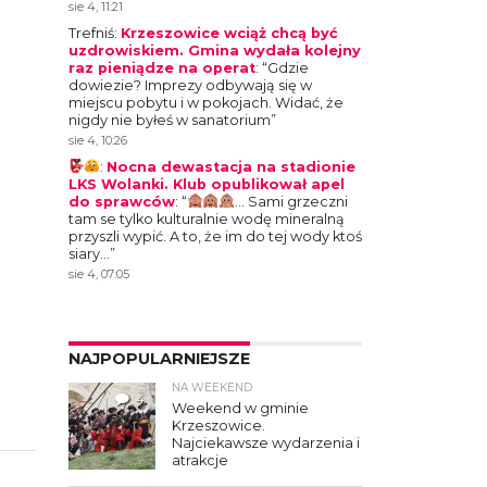
sie 4, 11:21
Trefniś
:
Krzeszowice wciąż chcą być
uzdrowiskiem. Gmina wydała kolejny
raz pieniądze na operat
: “
Gdzie
dowiezie? Imprezy odbywają się w
miejscu pobytu i w pokojach. Widać, że
nigdy nie byłeś w sanatorium
”
sie 4, 10:26
:
Nocna dewastacja na stadionie
LKS Wolanki. Klub opublikował apel
do sprawców
: “
… Sami grzeczni
tam se tylko kulturalnie wodę mineralną
przyszli wypić. A to, że im do tej wody ktoś
siary…
”
sie 4, 07:05
NAJPOPULARNIEJSZE
NA WEEKEND
4
Weekend w gminie
Krzeszowice.
Najciekawsze wydarzenia i
atrakcje