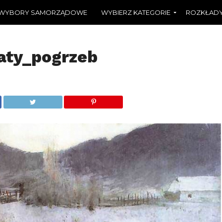
WYBORY SAMORZĄDOWE
WYBIERZ KATEGORIE
ROZKŁADY
aty_pogrzeb