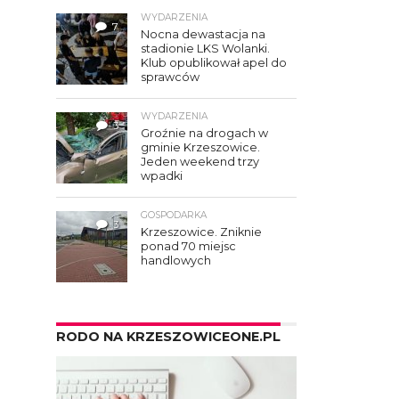
WYDARZENIA
7
Nocna dewastacja na
stadionie LKS Wolanki.
Klub opublikował apel do
sprawców
WYDARZENIA
3
Groźnie na drogach w
gminie Krzeszowice.
Jeden weekend trzy
wpadki
GOSPODARKA
3
Krzeszowice. Zniknie
ponad 70 miejsc
handlowych
RODO NA KRZESZOWICEONE.PL