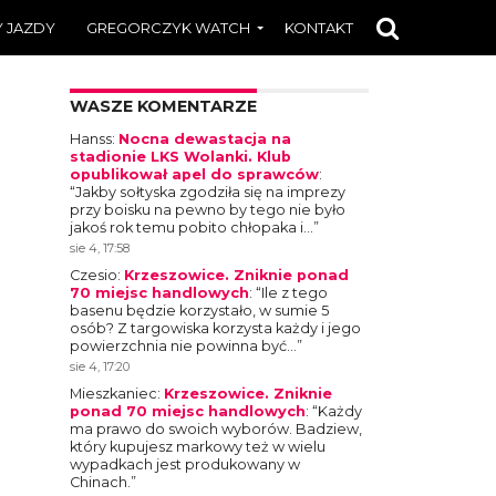
 JAZDY
GREGORCZYK WATCH
KONTAKT
WASZE KOMENTARZE
Hanss
:
Nocna dewastacja na
stadionie LKS Wolanki. Klub
opublikował apel do sprawców
:
“
Jakby sołtyska zgodziła się na imprezy
przy boisku na pewno by tego nie było
jakoś rok temu pobito chłopaka i…
”
sie 4, 17:58
Czesio
:
Krzeszowice. Zniknie ponad
70 miejsc handlowych
: “
Ile z tego
basenu będzie korzystało, w sumie 5
osób? Z targowiska korzysta każdy i jego
powierzchnia nie powinna być…
”
sie 4, 17:20
Mieszkaniec
:
Krzeszowice. Zniknie
ponad 70 miejsc handlowych
: “
Każdy
ma prawo do swoich wyborów. Badziew,
który kupujesz markowy też w wielu
wypadkach jest produkowany w
Chinach.
”