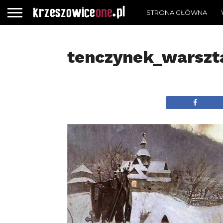
STRONA GŁÓWNA
tenczynek_warszt