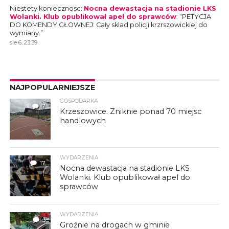
Niestety koniecznosc
:
Nocna dewastacja na stadionie LKS
Wolanki. Klub opublikował apel do sprawców
: “
PETYCJA
DO KOMENDY GŁOWNEJ: Cały sklad policji krzrszowickiej do
wymiany.
”
sie 6, 23:39
NAJPOPULARNIEJSZE
GOSPODARKA
7
Krzeszowice. Zniknie ponad 70 miejsc
handlowych
WYDARZENIA
17
Nocna dewastacja na stadionie LKS
Wolanki. Klub opublikował apel do
sprawców
WYDARZENIA
3
Groźnie na drogach w gminie