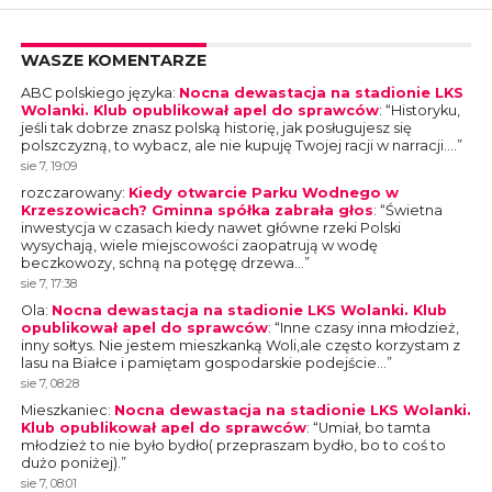
WASZE KOMENTARZE
ABC polskiego języka
:
Nocna dewastacja na stadionie LKS
Wolanki. Klub opublikował apel do sprawców
: “
Historyku,
jeśli tak dobrze znasz polską historię, jak posługujesz się
polszczyzną, to wybacz, ale nie kupuję Twojej racji w narracji.…
”
sie 7, 19:09
rozczarowany
:
Kiedy otwarcie Parku Wodnego w
Krzeszowicach? Gminna spółka zabrała głos
: “
Świetna
inwestycja w czasach kiedy nawet główne rzeki Polski
wysychają, wiele miejscowości zaopatrują w wodę
beczkowozy, schną na potęgę drzewa…
”
sie 7, 17:38
Ola
:
Nocna dewastacja na stadionie LKS Wolanki. Klub
opublikował apel do sprawców
: “
Inne czasy inna młodzież,
inny sołtys. Nie jestem mieszkanką Woli,ale często korzystam z
lasu na Białce i pamiętam gospodarskie podejście…
”
sie 7, 08:28
Mieszkaniec
:
Nocna dewastacja na stadionie LKS Wolanki.
Klub opublikował apel do sprawców
: “
Umiał, bo tamta
młodzież to nie było bydło( przepraszam bydło, bo to coś to
dużo poniżej).
”
sie 7, 08:01