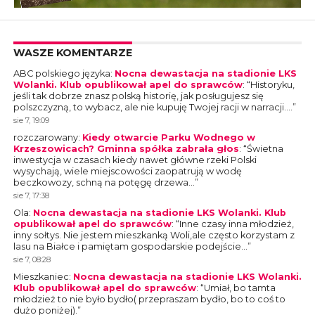
WASZE KOMENTARZE
ABC polskiego języka
:
Nocna dewastacja na stadionie LKS
Wolanki. Klub opublikował apel do sprawców
: “
Historyku,
jeśli tak dobrze znasz polską historię, jak posługujesz się
polszczyzną, to wybacz, ale nie kupuję Twojej racji w narracji.…
”
sie 7, 19:09
rozczarowany
:
Kiedy otwarcie Parku Wodnego w
Krzeszowicach? Gminna spółka zabrała głos
: “
Świetna
inwestycja w czasach kiedy nawet główne rzeki Polski
wysychają, wiele miejscowości zaopatrują w wodę
beczkowozy, schną na potęgę drzewa…
”
sie 7, 17:38
Ola
:
Nocna dewastacja na stadionie LKS Wolanki. Klub
opublikował apel do sprawców
: “
Inne czasy inna młodzież,
inny sołtys. Nie jestem mieszkanką Woli,ale często korzystam z
lasu na Białce i pamiętam gospodarskie podejście…
”
sie 7, 08:28
Mieszkaniec
:
Nocna dewastacja na stadionie LKS Wolanki.
Klub opublikował apel do sprawców
: “
Umiał, bo tamta
młodzież to nie było bydło( przepraszam bydło, bo to coś to
dużo poniżej).
”