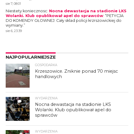
sie 7, 08:01
Niestety koniecznosc
:
Nocna dewastacja na stadionie LKS
Wolanki. Klub opublikował apel do sprawców
: “
PETYCJA
DO KOMENDY GŁOWNEJ: Cały sklad policji krzrszowickiej do
wymiany.
”
sie 6, 23:39
NAJPOPULARNIEJSZE
GOSPODARKA
7
Krzeszowice. Zniknie ponad 70 miejsc
handlowych
WYDARZENIA
17
Nocna dewastacja na stadionie LKS
Wolanki. Klub opublikował apel do
sprawców
WYDARZENIA