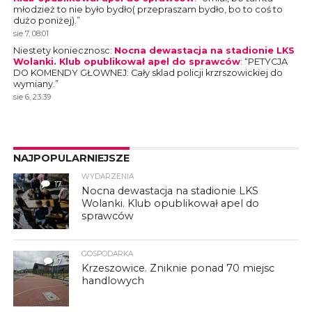
młodzież to nie było bydło( przepraszam bydło, bo to coś to
dużo poniżej).
”
sie 7, 08:01
Niestety koniecznosc
:
Nocna dewastacja na stadionie LKS
Wolanki. Klub opublikował apel do sprawców
: “
PETYCJA
DO KOMENDY GŁOWNEJ: Cały sklad policji krzrszowickiej do
wymiany.
”
sie 6, 23:39
NAJPOPULARNIEJSZE
WYDARZENIA
17
Nocna dewastacja na stadionie LKS
Wolanki. Klub opublikował apel do
sprawców
GOSPODARKA
7
Krzeszowice. Zniknie ponad 70 miejsc
handlowych