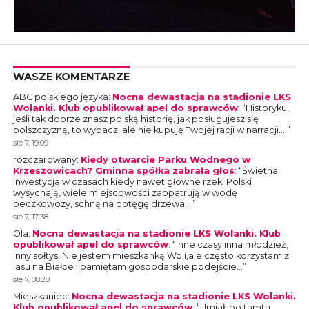
WASZE KOMENTARZE
ABC polskiego języka
:
Nocna dewastacja na stadionie LKS
Wolanki. Klub opublikował apel do sprawców
: “
Historyku,
jeśli tak dobrze znasz polską historię, jak posługujesz się
polszczyzną, to wybacz, ale nie kupuję Twojej racji w narracji.…
”
sie 7, 19:09
rozczarowany
:
Kiedy otwarcie Parku Wodnego w
Krzeszowicach? Gminna spółka zabrała głos
: “
Świetna
inwestycja w czasach kiedy nawet główne rzeki Polski
wysychają, wiele miejscowości zaopatrują w wodę
beczkowozy, schną na potęgę drzewa…
”
sie 7, 17:38
Ola
:
Nocna dewastacja na stadionie LKS Wolanki. Klub
opublikował apel do sprawców
: “
Inne czasy inna młodzież,
inny sołtys. Nie jestem mieszkanką Woli,ale często korzystam z
lasu na Białce i pamiętam gospodarskie podejście…
”
sie 7, 08:28
Mieszkaniec
:
Nocna dewastacja na stadionie LKS Wolanki.
Klub opublikował apel do sprawców
: “
Umiał, bo tamta