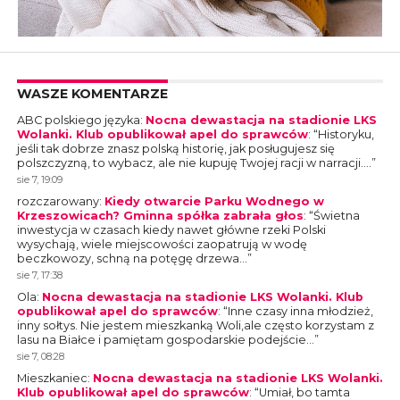
WASZE KOMENTARZE
ABC polskiego języka
:
Nocna dewastacja na stadionie LKS
Wolanki. Klub opublikował apel do sprawców
: “
Historyku,
jeśli tak dobrze znasz polską historię, jak posługujesz się
polszczyzną, to wybacz, ale nie kupuję Twojej racji w narracji.…
”
sie 7, 19:09
rozczarowany
:
Kiedy otwarcie Parku Wodnego w
Krzeszowicach? Gminna spółka zabrała głos
: “
Świetna
inwestycja w czasach kiedy nawet główne rzeki Polski
wysychają, wiele miejscowości zaopatrują w wodę
beczkowozy, schną na potęgę drzewa…
”
sie 7, 17:38
Ola
:
Nocna dewastacja na stadionie LKS Wolanki. Klub
opublikował apel do sprawców
: “
Inne czasy inna młodzież,
inny sołtys. Nie jestem mieszkanką Woli,ale często korzystam z
lasu na Białce i pamiętam gospodarskie podejście…
”
sie 7, 08:28
Mieszkaniec
:
Nocna dewastacja na stadionie LKS Wolanki.
Klub opublikował apel do sprawców
: “
Umiał, bo tamta