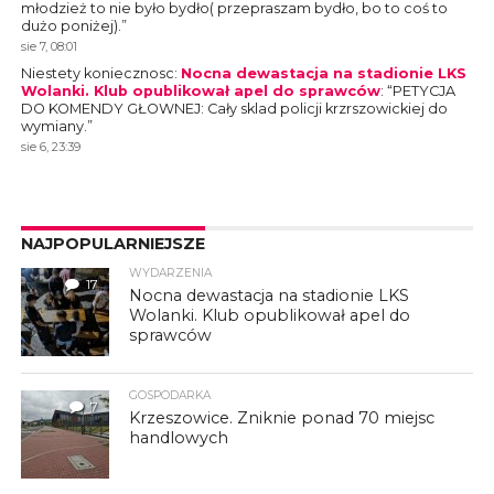
młodzież to nie było bydło( przepraszam bydło, bo to coś to
dużo poniżej).
”
sie 7, 08:01
Niestety koniecznosc
:
Nocna dewastacja na stadionie LKS
Wolanki. Klub opublikował apel do sprawców
: “
PETYCJA
DO KOMENDY GŁOWNEJ: Cały sklad policji krzrszowickiej do
wymiany.
”
sie 6, 23:39
NAJPOPULARNIEJSZE
WYDARZENIA
17
Nocna dewastacja na stadionie LKS
Wolanki. Klub opublikował apel do
sprawców
GOSPODARKA
7
Krzeszowice. Zniknie ponad 70 miejsc
handlowych