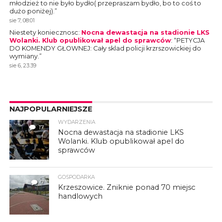
młodzież to nie było bydło( przepraszam bydło, bo to coś to
dużo poniżej).
”
sie 7, 08:01
Niestety koniecznosc
:
Nocna dewastacja na stadionie LKS
Wolanki. Klub opublikował apel do sprawców
: “
PETYCJA
DO KOMENDY GŁOWNEJ: Cały sklad policji krzrszowickiej do
wymiany.
”
sie 6, 23:39
NAJPOPULARNIEJSZE
WYDARZENIA
17
Nocna dewastacja na stadionie LKS
Wolanki. Klub opublikował apel do
sprawców
GOSPODARKA
7
Krzeszowice. Zniknie ponad 70 miejsc
handlowych