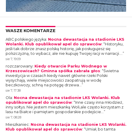
WASZE KOMENTARZE
ABC polskiego języka
:
Nocna dewastacja na stadionie LKS
Wolanki. Klub opublikował apel do sprawców
: “
Historyku,
jeśli tak dobrze znasz polską historię, jak posługujesz się
polszczyzną, to wybacz, ale nie kupuję Twojej racji w narracji.…
”
sie 7, 19:09
rozczarowany
:
Kiedy otwarcie Parku Wodnego w
Krzeszowicach? Gminna spółka zabrała głos
: “
Świetna
inwestycja w czasach kiedy nawet główne rzeki Polski
wysychają, wiele miejscowości zaopatrują w wodę
beczkowozy, schną na potęgę drzewa…
”
sie 7, 17:38
Ola
:
Nocna dewastacja na stadionie LKS Wolanki. Klub
opublikował apel do sprawców
: “
Inne czasy inna młodzież,
inny sołtys. Nie jestem mieszkanką Woli,ale często korzystam z
lasu na Białce i pamiętam gospodarskie podejście…
”
sie 7, 08:28
Mieszkaniec
:
Nocna dewastacja na stadionie LKS Wolanki.
Klub opublikował apel do sprawców
: “
Umiał, bo tamta