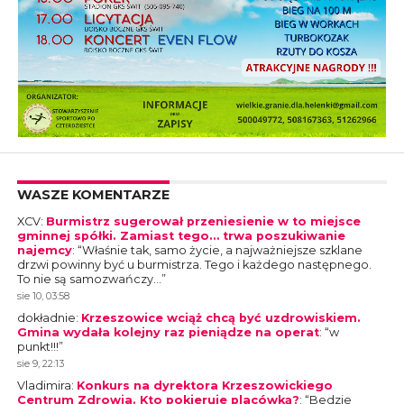
WASZE KOMENTARZE
XCV
:
Burmistrz sugerował przeniesienie w to miejsce
gminnej spółki. Zamiast tego… trwa poszukiwanie
najemcy
: “
Właśnie tak, samo życie, a najważniejsze szklane
drzwi powinny być u burmistrza. Tego i każdego następnego.
To nie są samozwańczy…
”
sie 10, 03:58
dokładnie
:
Krzeszowice wciąż chcą być uzdrowiskiem.
Gmina wydała kolejny raz pieniądze na operat
: “
w
punkt!!!
”
sie 9, 22:13
Vladimira
:
Konkurs na dyrektora Krzeszowickiego
Centrum Zdrowia. Kto pokieruje placówką?
: “
Bedzie