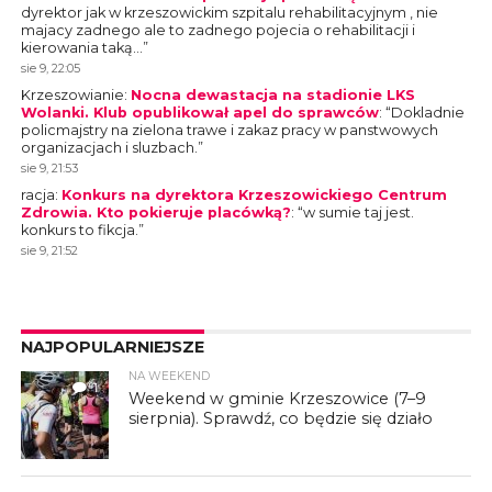
dyrektor jak w krzeszowickim szpitalu rehabilitacyjnym , nie
majacy zadnego ale to zadnego pojecia o rehabilitacji i
kierowania taką…
”
sie 9, 22:05
Krzeszowianie
:
Nocna dewastacja na stadionie LKS
Wolanki. Klub opublikował apel do sprawców
: “
Dokladnie
policmajstry na zielona trawe i zakaz pracy w panstwowych
organizacjach i sluzbach.
”
sie 9, 21:53
racja
:
Konkurs na dyrektora Krzeszowickiego Centrum
Zdrowia. Kto pokieruje placówką?
: “
w sumie taj jest.
konkurs to fikcja.
”
sie 9, 21:52
NAJPOPULARNIEJSZE
NA WEEKEND
1
Weekend w gminie Krzeszowice (7–9
sierpnia). Sprawdź, co będzie się działo