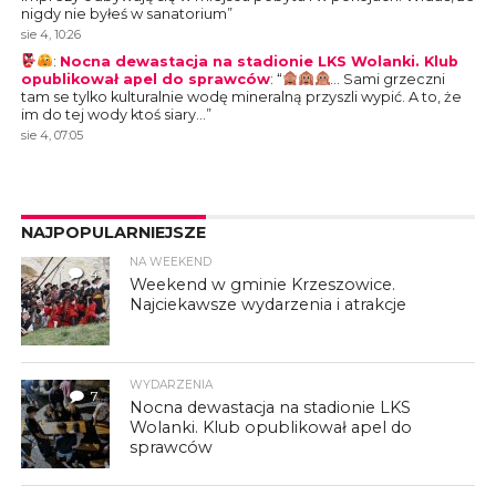
nigdy nie byłeś w sanatorium
”
sie 4, 10:26
:
Nocna dewastacja na stadionie LKS Wolanki. Klub
opublikował apel do sprawców
: “
… Sami grzeczni
tam se tylko kulturalnie wodę mineralną przyszli wypić. A to, że
im do tej wody ktoś siary…
”
sie 4, 07:05
NAJPOPULARNIEJSZE
NA WEEKEND
4
Weekend w gminie Krzeszowice.
Najciekawsze wydarzenia i atrakcje
WYDARZENIA
7
Nocna dewastacja na stadionie LKS
Wolanki. Klub opublikował apel do
sprawców