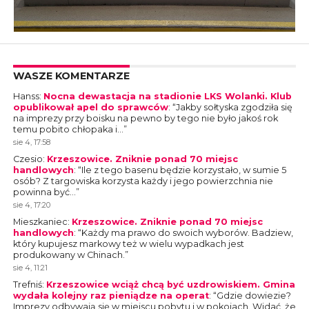
WASZE KOMENTARZE
Hanss
:
Nocna dewastacja na stadionie LKS Wolanki. Klub
opublikował apel do sprawców
: “
Jakby sołtyska zgodziła się
na imprezy przy boisku na pewno by tego nie było jakoś rok
temu pobito chłopaka i…
”
sie 4, 17:58
Czesio
:
Krzeszowice. Zniknie ponad 70 miejsc
handlowych
: “
Ile z tego basenu będzie korzystało, w sumie 5
osób? Z targowiska korzysta każdy i jego powierzchnia nie
powinna być…
”
sie 4, 17:20
Mieszkaniec
:
Krzeszowice. Zniknie ponad 70 miejsc
handlowych
: “
Każdy ma prawo do swoich wyborów. Badziew,
który kupujesz markowy też w wielu wypadkach jest
produkowany w Chinach.
”
sie 4, 11:21
Trefniś
:
Krzeszowice wciąż chcą być uzdrowiskiem. Gmina
wydała kolejny raz pieniądze na operat
: “
Gdzie dowiezie?
Imprezy odbywają się w miejscu pobytu i w pokojach. Widać, że