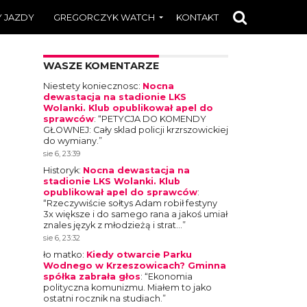
 JAZDY
GREGORCZYK WATCH
KONTAKT
WASZE KOMENTARZE
Niestety koniecznosc
:
Nocna
dewastacja na stadionie LKS
Wolanki. Klub opublikował apel do
sprawców
: “
PETYCJA DO KOMENDY
GŁOWNEJ: Cały sklad policji krzrszowickiej
do wymiany.
”
sie 6, 23:39
Historyk
:
Nocna dewastacja na
stadionie LKS Wolanki. Klub
opublikował apel do sprawców
:
“
Rzeczywiście sołtys Adam robił festyny
3x większe i do samego rana a jakoś umiał
znales język z młodzieżą i strat…
”
sie 6, 23:32
ło matko
:
Kiedy otwarcie Parku
Wodnego w Krzeszowicach? Gminna
spółka zabrała głos
: “
Ekonomia
polityczna komunizmu. Miałem to jako
ostatni rocznik na studiach.
”