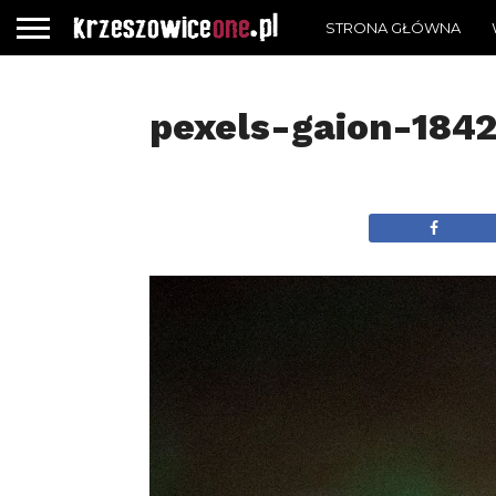
STRONA GŁÓWNA
pexels-gaion-184