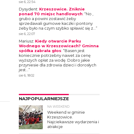
sie 6, 22:54
Dysydent
:
Krzeszowice. Zniknie
ponad 70 miejsc handlowych
: “
No ,
grubo a powini zostawić żeby
sprzedawali gumowe kaczki i pontony
żeby było na czym szybko spławić się z…
”
sie 6, 22:07
Mariusz
:
Kiedy otwarcie Parku
Wodnego w Krzeszowicach? Gminna
spółka zabrała głos
: “
Basen jest
koniecznie potrzebny nawet za cenę
wyższych opłat za wodę. Dobro jakie
przyniesie dla zdrowia dzieci i dorosłych
jest…
”
sie 6, 18:02
NAJPOPULARNIEJSZE
NA WEEKEND
4
Weekend w gminie
Krzeszowice.
Najciekawsze wydarzenia i
atrakcje