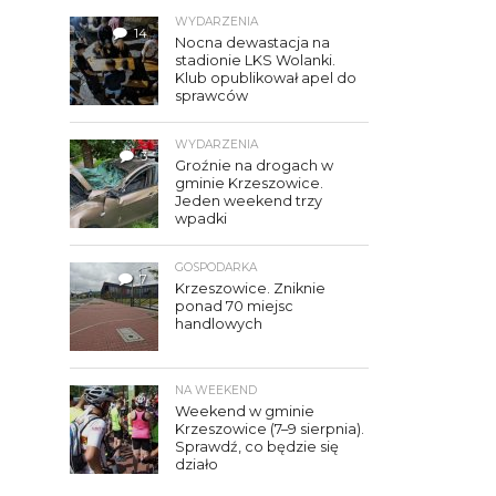
WYDARZENIA
14
Nocna dewastacja na
stadionie LKS Wolanki.
Klub opublikował apel do
sprawców
WYDARZENIA
3
Groźnie na drogach w
gminie Krzeszowice.
Jeden weekend trzy
wpadki
GOSPODARKA
7
Krzeszowice. Zniknie
ponad 70 miejsc
handlowych
NA WEEKEND
Weekend w gminie
Krzeszowice (7–9 sierpnia).
Sprawdź, co będzie się
działo