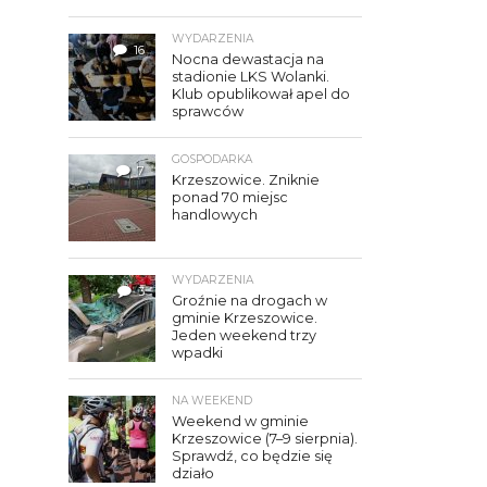
WYDARZENIA
16
Nocna dewastacja na
stadionie LKS Wolanki.
Klub opublikował apel do
sprawców
GOSPODARKA
7
Krzeszowice. Zniknie
ponad 70 miejsc
handlowych
WYDARZENIA
3
Groźnie na drogach w
gminie Krzeszowice.
Jeden weekend trzy
wpadki
NA WEEKEND
Weekend w gminie
Krzeszowice (7–9 sierpnia).
Sprawdź, co będzie się
działo