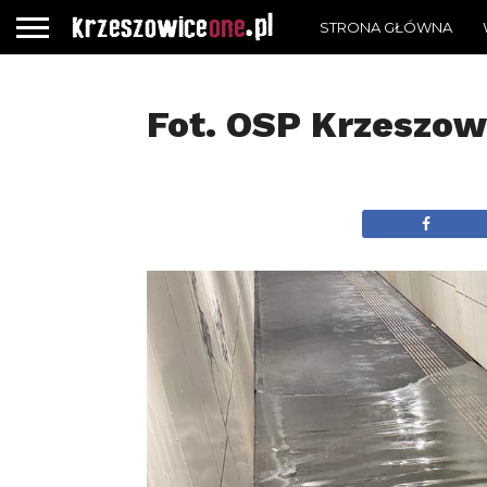
STRONA GŁÓWNA
Fot. OSP Krzeszow