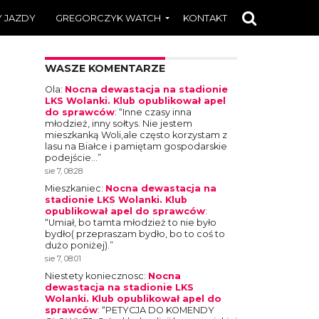
 JAZDY
GREGORCZYK WATCH
KONTAKT
WASZE KOMENTARZE
Ola
:
Nocna dewastacja na stadionie
LKS Wolanki. Klub opublikował apel
do sprawców
: “
Inne czasy inna
młodzież, inny sołtys. Nie jestem
mieszkanką Woli,ale często korzystam z
lasu na Białce i pamiętam gospodarskie
podejście…
”
sie 7, 08:28
Mieszkaniec
:
Nocna dewastacja na
stadionie LKS Wolanki. Klub
opublikował apel do sprawców
:
“
Umiał, bo tamta młodzież to nie było
bydło( przepraszam bydło, bo to coś to
dużo poniżej).
”
sie 7, 08:01
Niestety koniecznosc
:
Nocna
dewastacja na stadionie LKS
Wolanki. Klub opublikował apel do
sprawców
: “
PETYCJA DO KOMENDY