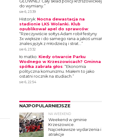
GŁOWNEJ: Cały sklad policji krzrszowickiej
do wymiany.
”
sie 6, 23:39
Historyk
:
Nocna dewastacja na
stadionie LKS Wolanki. Klub
opublikował apel do sprawców
:
“
Rzeczywiście sołtys Adam robił festyny
3x większe i do samego rana a jakoś umiał
znales język z młodzieżą i strat…
”
sie 6, 23:32
ło matko
:
Kiedy otwarcie Parku
Wodnego w Krzeszowicach? Gminna
spółka zabrała głos
: “
Ekonomia
polityczna komunizmu. Miałem to jako
ostatni rocznik na studiach.
”
sie 6, 22:54
NAJPOPULARNIEJSZE
NA WEEKEND
4
Weekend w gminie
Krzeszowice.
Najciekawsze wydarzenia i
atrakcje