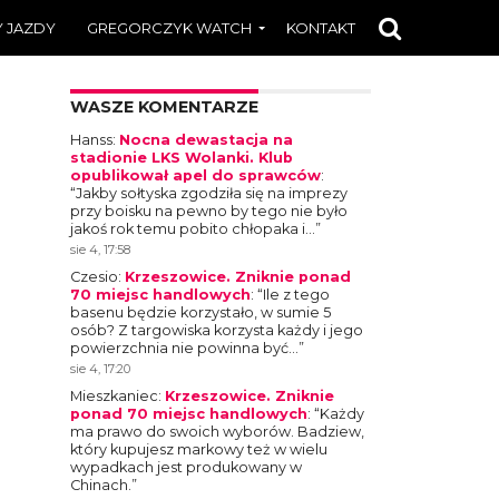
 JAZDY
GREGORCZYK WATCH
KONTAKT
WASZE KOMENTARZE
Hanss
:
Nocna dewastacja na
stadionie LKS Wolanki. Klub
opublikował apel do sprawców
:
“
Jakby sołtyska zgodziła się na imprezy
przy boisku na pewno by tego nie było
jakoś rok temu pobito chłopaka i…
”
sie 4, 17:58
Czesio
:
Krzeszowice. Zniknie ponad
70 miejsc handlowych
: “
Ile z tego
basenu będzie korzystało, w sumie 5
osób? Z targowiska korzysta każdy i jego
powierzchnia nie powinna być…
”
sie 4, 17:20
Mieszkaniec
:
Krzeszowice. Zniknie
ponad 70 miejsc handlowych
: “
Każdy
ma prawo do swoich wyborów. Badziew,
który kupujesz markowy też w wielu
wypadkach jest produkowany w
Chinach.
”