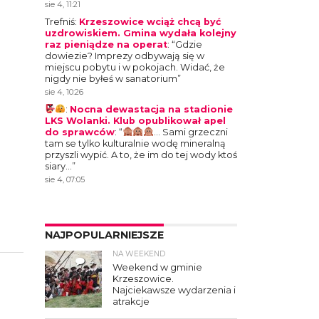
sie 4, 11:21
Trefniś
:
Krzeszowice wciąż chcą być
uzdrowiskiem. Gmina wydała kolejny
raz pieniądze na operat
: “
Gdzie
dowiezie? Imprezy odbywają się w
miejscu pobytu i w pokojach. Widać, że
nigdy nie byłeś w sanatorium
”
sie 4, 10:26
:
Nocna dewastacja na stadionie
LKS Wolanki. Klub opublikował apel
do sprawców
: “
… Sami grzeczni
tam se tylko kulturalnie wodę mineralną
przyszli wypić. A to, że im do tej wody ktoś
siary…
”
sie 4, 07:05
NAJPOPULARNIEJSZE
NA WEEKEND
4
Weekend w gminie
Krzeszowice.
Najciekawsze wydarzenia i
atrakcje