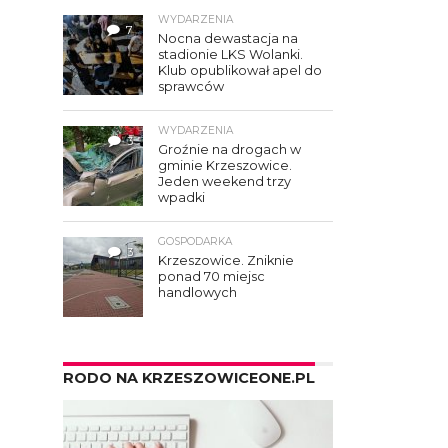
WYDARZENIA
7
Nocna dewastacja na
stadionie LKS Wolanki.
Klub opublikował apel do
sprawców
WYDARZENIA
3
Groźnie na drogach w
gminie Krzeszowice.
Jeden weekend trzy
wpadki
GOSPODARKA
3
Krzeszowice. Zniknie
ponad 70 miejsc
handlowych
RODO NA KRZESZOWICEONE.PL