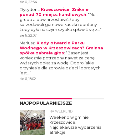
sie 6, 22:54
Dysydent
:
Krzeszowice. Zniknie
ponad 70 miejsc handlowych
: “
No ,
grubo a powini zostawić żeby
sprzedawali gumowe kaczki i pontony
żeby było na czym szybko spławić się z…
”
sie 6, 22:07
Mariusz
:
Kiedy otwarcie Parku
Wodnego w Krzeszowicach? Gminna
spółka zabrała głos
: “
Basen jest
koniecznie potrzebny nawet za cenę
wyższych opłat za wodę. Dobro jakie
przyniesie dla zdrowia dzieci i dorosłych
jest…
”
sie 6, 18:02
NAJPOPULARNIEJSZE
NA WEEKEND
4
Weekend w gminie
Krzeszowice.
Najciekawsze wydarzenia i
atrakcje