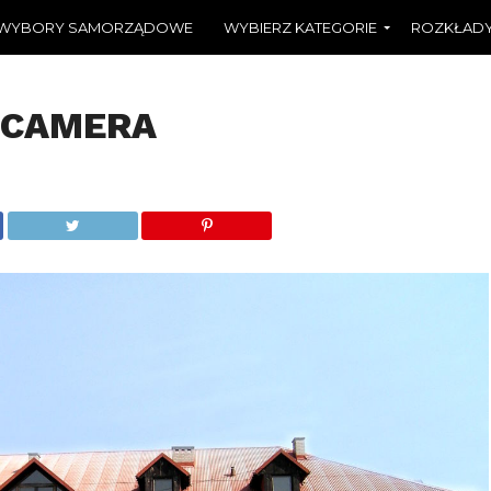
WYBORY SAMORZĄDOWE
WYBIERZ KATEGORIE
ROZKŁADY
 CAMERA