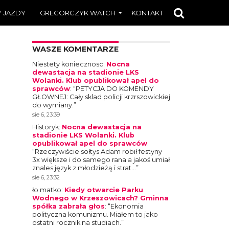
 JAZDY
GREGORCZYK WATCH
KONTAKT
WASZE KOMENTARZE
Niestety koniecznosc
:
Nocna
dewastacja na stadionie LKS
Wolanki. Klub opublikował apel do
sprawców
: “
PETYCJA DO KOMENDY
GŁOWNEJ: Cały sklad policji krzrszowickiej
do wymiany.
”
sie 6, 23:39
Historyk
:
Nocna dewastacja na
stadionie LKS Wolanki. Klub
opublikował apel do sprawców
:
“
Rzeczywiście sołtys Adam robił festyny
3x większe i do samego rana a jakoś umiał
znales język z młodzieżą i strat…
”
sie 6, 23:32
ło matko
:
Kiedy otwarcie Parku
Wodnego w Krzeszowicach? Gminna
spółka zabrała głos
: “
Ekonomia
polityczna komunizmu. Miałem to jako
ostatni rocznik na studiach.
”