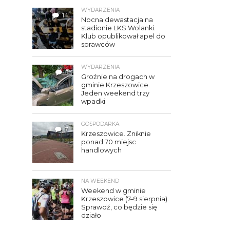
WYDARZENIA
14
Nocna dewastacja na
stadionie LKS Wolanki.
Klub opublikował apel do
sprawców
WYDARZENIA
3
Groźnie na drogach w
gminie Krzeszowice.
Jeden weekend trzy
wpadki
GOSPODARKA
7
Krzeszowice. Zniknie
ponad 70 miejsc
handlowych
NA WEEKEND
Weekend w gminie
Krzeszowice (7–9 sierpnia).
Sprawdź, co będzie się
działo