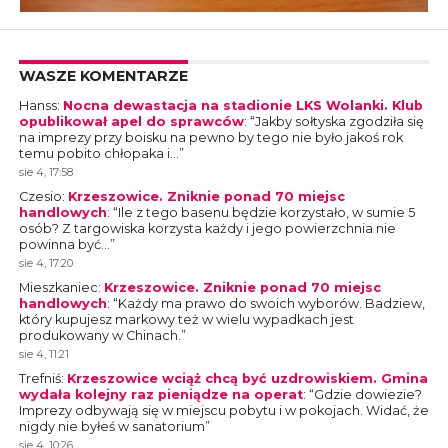
WASZE KOMENTARZE
Hanss
:
Nocna dewastacja na stadionie LKS Wolanki. Klub
opublikował apel do sprawców
: “
Jakby sołtyska zgodziła się
na imprezy przy boisku na pewno by tego nie było jakoś rok
temu pobito chłopaka i…
”
sie 4, 17:58
Czesio
:
Krzeszowice. Zniknie ponad 70 miejsc
handlowych
: “
Ile z tego basenu będzie korzystało, w sumie 5
osób? Z targowiska korzysta każdy i jego powierzchnia nie
powinna być…
”
sie 4, 17:20
Mieszkaniec
:
Krzeszowice. Zniknie ponad 70 miejsc
handlowych
: “
Każdy ma prawo do swoich wyborów. Badziew,
który kupujesz markowy też w wielu wypadkach jest
produkowany w Chinach.
”
sie 4, 11:21
Trefniś
:
Krzeszowice wciąż chcą być uzdrowiskiem. Gmina
wydała kolejny raz pieniądze na operat
: “
Gdzie dowiezie?
Imprezy odbywają się w miejscu pobytu i w pokojach. Widać, że
nigdy nie byłeś w sanatorium
”
sie 4, 10:26