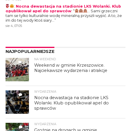
:
Nocna dewastacja na stadionie LKS Wolanki. Klub
opublikował apel do sprawców
: “
… Sami grzeczni
tam se tylko kulturalnie wodę mineralną przyszli wypić. A to, że
im do tej wody ktoś siary…
”
sie 4, 07:05
NAJPOPULARNIEJSZE
NA WEEKEND
4
Weekend w gminie Krzeszowice.
Najciekawsze wydarzenia i atrakcje
WYDARZENIA
7
Nocna dewastacja na stadionie LKS
Wolanki. Klub opublikował apel do
sprawców
WYDARZENIA
3
Groźnie na drogach w gminie