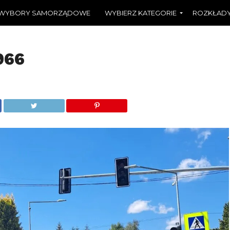
WYBORY SAMORZĄDOWE
WYBIERZ KATEGORIE
ROZKŁADY
966