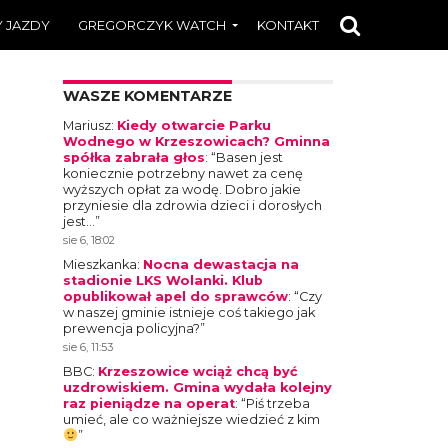
 JAZDY
GREGORCZYK WATCH
KONTAKT
WASZE KOMENTARZE
Mariusz
:
Kiedy otwarcie Parku
Wodnego w Krzeszowicach? Gminna
spółka zabrała głos
: “
Basen jest
koniecznie potrzebny nawet za cenę
wyższych opłat za wodę. Dobro jakie
przyniesie dla zdrowia dzieci i dorosłych
jest…
”
sie 6, 18:02
Mieszkanka
:
Nocna dewastacja na
stadionie LKS Wolanki. Klub
opublikował apel do sprawców
: “
Czy
w naszej gminie istnieje coś takiego jak
prewencja policyjna?
”
sie 6, 11:53
BBC
:
Krzeszowice wciąż chcą być
uzdrowiskiem. Gmina wydała kolejny
raz pieniądze na operat
: “
Piś trzeba
umieć, ale co ważniejsze wiedzieć z kim
”