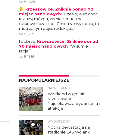
sie 5, 17:28
:
Krzeszowice. Zniknie ponad 70
miejsc handlowych
: “
Czesio, weź choć
raz użyj mózgu, zamiast much na
dziurawej czaszce. Gmina się wyludnia, to
musi za tym pójść redukcja…
”
sie 5, 17:19
I dobrze
:
Krzeszowice. Zniknie ponad
70 miejsc handlowych
: “
W sumie
racja.
”
sie 5, 11:36
NAJPOPULARNIEJSZE
NA WEEKEND
4
Weekend w gminie
Krzeszowice.
Najciekawsze wydarzenia i
atrakcje
WYDARZENIA
12
Nocna dewastacja na
stadionie LKS Wolanki.