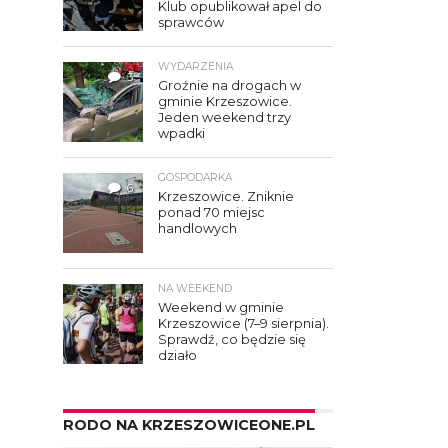
Klub opublikował apel do
sprawców
WYDARZENIA
3
Groźnie na drogach w
gminie Krzeszowice.
Jeden weekend trzy
wpadki
GOSPODARKA
6
Krzeszowice. Zniknie
ponad 70 miejsc
handlowych
NA WEEKEND
Weekend w gminie
Krzeszowice (7–9 sierpnia).
Sprawdź, co będzie się
działo
RODO NA KRZESZOWICEONE.PL