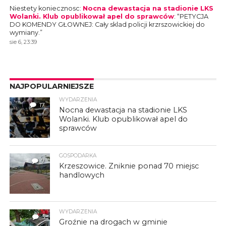
Niestety koniecznosc
:
Nocna dewastacja na stadionie LKS
Wolanki. Klub opublikował apel do sprawców
: “
PETYCJA
DO KOMENDY GŁOWNEJ: Cały sklad policji krzrszowickiej do
wymiany.
”
sie 6, 23:39
NAJPOPULARNIEJSZE
WYDARZENIA
17
Nocna dewastacja na stadionie LKS
Wolanki. Klub opublikował apel do
sprawców
GOSPODARKA
7
Krzeszowice. Zniknie ponad 70 miejsc
handlowych
WYDARZENIA
3
Groźnie na drogach w gminie