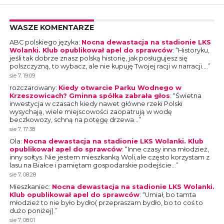
WASZE KOMENTARZE
ABC polskiego języka
:
Nocna dewastacja na stadionie LKS
Wolanki. Klub opublikował apel do sprawców
: “
Historyku,
jeśli tak dobrze znasz polską historię, jak posługujesz się
polszczyzną, to wybacz, ale nie kupuję Twojej racji w narracji.…
”
sie 7, 19:09
rozczarowany
:
Kiedy otwarcie Parku Wodnego w
Krzeszowicach? Gminna spółka zabrała głos
: “
Świetna
inwestycja w czasach kiedy nawet główne rzeki Polski
wysychają, wiele miejscowości zaopatrują w wodę
beczkowozy, schną na potęgę drzewa…
”
sie 7, 17:38
Ola
:
Nocna dewastacja na stadionie LKS Wolanki. Klub
opublikował apel do sprawców
: “
Inne czasy inna młodzież,
inny sołtys. Nie jestem mieszkanką Woli,ale często korzystam z
lasu na Białce i pamiętam gospodarskie podejście…
”
sie 7, 08:28
Mieszkaniec
:
Nocna dewastacja na stadionie LKS Wolanki.
Klub opublikował apel do sprawców
: “
Umiał, bo tamta
młodzież to nie było bydło( przepraszam bydło, bo to coś to
dużo poniżej).
”
sie 7, 08:01