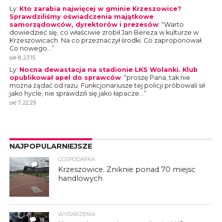
Ly
:
Kto zarabia najwięcej w gminie Krzeszowice?
Sprawdziliśmy oświadczenia majątkowe
samorządowców, dyrektorów i prezesów
: “
Warto
dowiedzieć się, co właściwie zrobił Jan Bereza w kulturze w
Krzeszowicach. Na co przeznaczył środki. Co zaproponował.
Co nowego…
”
sie 8, 23:15
Ly
:
Nocna dewastacja na stadionie LKS Wolanki. Klub
opublikował apel do sprawców
: “
proszę Pana, tak nie
można żądać od razu. Funkcjonariusze tej policji próbowali sił
jako hycle, nie sprawdzili się jako łapacze…
”
sie 7, 22:29
NAJPOPULARNIEJSZE
GOSPODARKA
7
Krzeszowice. Zniknie ponad 70 miejsc
handlowych
WYDARZENIA
18