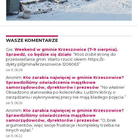
WASZE KOMENTARZE
Gie
:
Weekend w gminie Krzeszowice (7–9 sierpnia).
Sprawdź, co będzie się działo
: “
Ktoś zrobił stronę do
prześwietlania gmin. Warto rzucić okiem. https://z-
dykty.pl/gmina/krzeszowice-1206063
”
sie 9, 06:28
Anonim
:
Kto zarabia najwięcej w gminie Krzeszowice?
Sprawdziliśmy oświadczenia majątkowe
samorządowców, dyrektorów i prezesów
: “
No właśnie!
Obsadzono stanowiska po koleżeńsku. Ludźmi którzy o
zarządzaniu i wykonywanej pracy nie mają bladego pojęcia.
”
sie 9, 06:26
Anonim
:
Kto zarabia najwięcej w gminie Krzeszowice?
Sprawdziliśmy oświadczenia majątkowe
samorządowców, dyrektorów i prezesów
: “
O, brak
argumentów, więc swoje frustracje i kompleksy trzeba na
innych wylać.
”
sie 9, 06:22