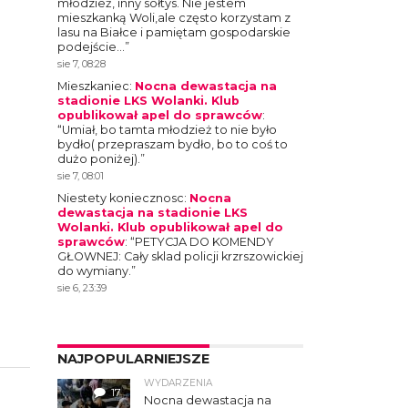
młodzież, inny sołtys. Nie jestem
mieszkanką Woli,ale często korzystam z
lasu na Białce i pamiętam gospodarskie
podejście…
”
sie 7, 08:28
Mieszkaniec
:
Nocna dewastacja na
stadionie LKS Wolanki. Klub
opublikował apel do sprawców
:
“
Umiał, bo tamta młodzież to nie było
bydło( przepraszam bydło, bo to coś to
dużo poniżej).
”
sie 7, 08:01
Niestety koniecznosc
:
Nocna
dewastacja na stadionie LKS
Wolanki. Klub opublikował apel do
sprawców
: “
PETYCJA DO KOMENDY
GŁOWNEJ: Cały sklad policji krzrszowickiej
do wymiany.
”
sie 6, 23:39
NAJPOPULARNIEJSZE
WYDARZENIA
17
Nocna dewastacja na