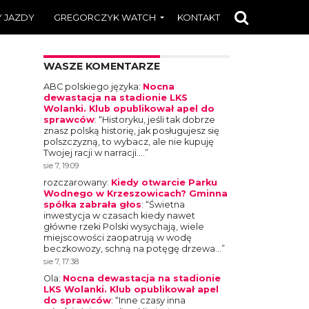
 JAZDY
GREGORCZYK WATCH
KONTAKT
WASZE KOMENTARZE
ABC polskiego języka
:
Nocna
dewastacja na stadionie LKS
Wolanki. Klub opublikował apel do
sprawców
: “
Historyku, jeśli tak dobrze
znasz polską historię, jak posługujesz się
polszczyzną, to wybacz, ale nie kupuję
Twojej racji w narracji.…
”
sie 7, 19:09
rozczarowany
:
Kiedy otwarcie Parku
Wodnego w Krzeszowicach? Gminna
spółka zabrała głos
: “
Świetna
inwestycja w czasach kiedy nawet
główne rzeki Polski wysychają, wiele
miejscowości zaopatrują w wodę
beczkowozy, schną na potęgę drzewa…
”
sie 7, 17:38
Ola
:
Nocna dewastacja na stadionie
LKS Wolanki. Klub opublikował apel
do sprawców
: “
Inne czasy inna