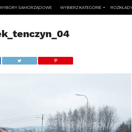
WYBORY SAMORZĄDOWE
WYBIERZ KATEGORIE
ROZKŁADY
ek_tenczyn_04