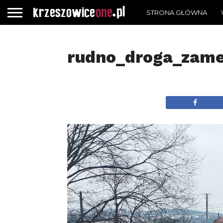
STRONA GŁÓWNA
rudno_droga_zam