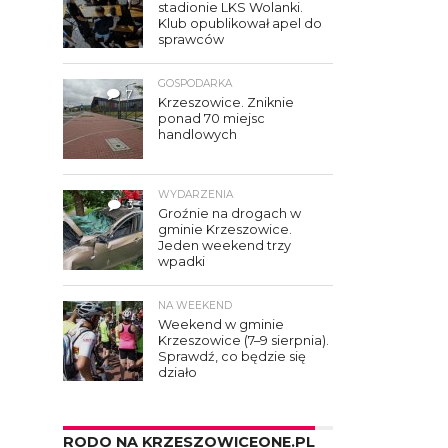
stadionie LKS Wolanki.
Klub opublikował apel do
sprawców
GOSPODARKA
7
Krzeszowice. Zniknie
ponad 70 miejsc
handlowych
WYDARZENIA
3
Groźnie na drogach w
gminie Krzeszowice.
Jeden weekend trzy
wpadki
NA WEEKEND
Weekend w gminie
Krzeszowice (7–9 sierpnia).
Sprawdź, co będzie się
działo
RODO NA KRZESZOWICEONE.PL