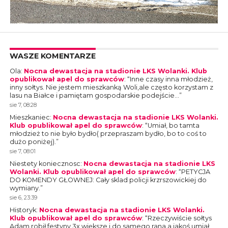
WASZE KOMENTARZE
Ola
:
Nocna dewastacja na stadionie LKS Wolanki. Klub
opublikował apel do sprawców
: “
Inne czasy inna młodzież,
inny sołtys. Nie jestem mieszkanką Woli,ale często korzystam z
lasu na Białce i pamiętam gospodarskie podejście…
”
sie 7, 08:28
Mieszkaniec
:
Nocna dewastacja na stadionie LKS Wolanki.
Klub opublikował apel do sprawców
: “
Umiał, bo tamta
młodzież to nie było bydło( przepraszam bydło, bo to coś to
dużo poniżej).
”
sie 7, 08:01
Niestety koniecznosc
:
Nocna dewastacja na stadionie LKS
Wolanki. Klub opublikował apel do sprawców
: “
PETYCJA
DO KOMENDY GŁOWNEJ: Cały sklad policji krzrszowickiej do
wymiany.
”
sie 6, 23:39
Historyk
:
Nocna dewastacja na stadionie LKS Wolanki.
Klub opublikował apel do sprawców
: “
Rzeczywiście sołtys
Adam robił festyny 3x większe i do samego rana a jakoś umiał