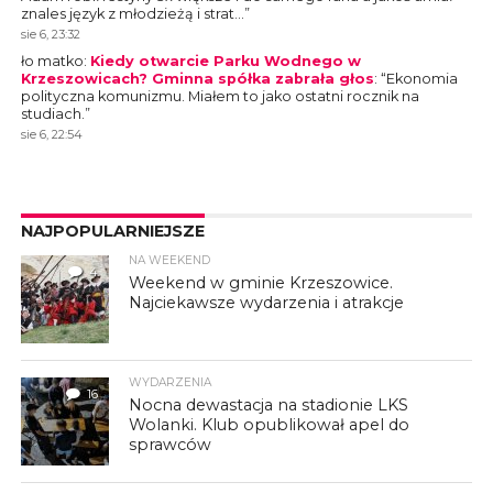
znales język z młodzieżą i strat…
”
sie 6, 23:32
ło matko
:
Kiedy otwarcie Parku Wodnego w
Krzeszowicach? Gminna spółka zabrała głos
: “
Ekonomia
polityczna komunizmu. Miałem to jako ostatni rocznik na
studiach.
”
sie 6, 22:54
NAJPOPULARNIEJSZE
NA WEEKEND
4
Weekend w gminie Krzeszowice.
Najciekawsze wydarzenia i atrakcje
WYDARZENIA
16
Nocna dewastacja na stadionie LKS
Wolanki. Klub opublikował apel do
sprawców