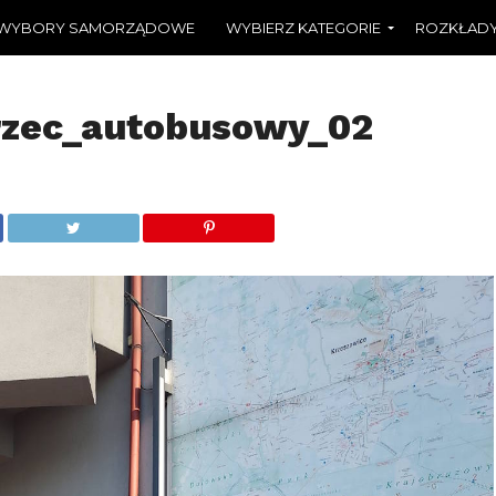
WYBORY SAMORZĄDOWE
WYBIERZ KATEGORIE
ROZKŁADY
rzec_autobusowy_02