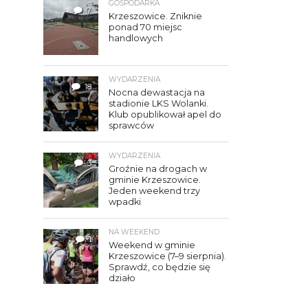
GOSPODARKA
7
Krzeszowice. Zniknie
ponad 70 miejsc
handlowych
WYDARZENIA
18
Nocna dewastacja na
stadionie LKS Wolanki.
Klub opublikował apel do
sprawców
WYDARZENIA
3
Groźnie na drogach w
gminie Krzeszowice.
Jeden weekend trzy
wpadki
NA WEEKEND
1
Weekend w gminie
Krzeszowice (7–9 sierpnia).
Sprawdź, co będzie się
działo