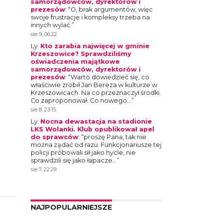
samorządowców, dyrektorów i
prezesów
: “
O, brak argumentów, więc
swoje frustracje i kompleksy trzeba na
innych wylać.
”
sie 9, 06:22
Ly
:
Kto zarabia najwięcej w gminie
Krzeszowice? Sprawdziliśmy
oświadczenia majątkowe
samorządowców, dyrektorów i
prezesów
: “
Warto dowiedzieć się, co
właściwie zrobił Jan Bereza w kulturze w
Krzeszowicach. Na co przeznaczył środki.
Co zaproponował. Co nowego…
”
sie 8, 23:15
Ly
:
Nocna dewastacja na stadionie
LKS Wolanki. Klub opublikował apel
do sprawców
: “
proszę Pana, tak nie
można żądać od razu. Funkcjonariusze tej
policji próbowali sił jako hycle, nie
sprawdzili się jako łapacze…
”
sie 7, 22:29
NAJPOPULARNIEJSZE