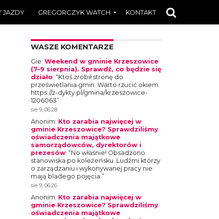
 JAZDY
GREGORCZYK WATCH
KONTAKT
WASZE KOMENTARZE
Gie
:
Weekend w gminie Krzeszowice
(7–9 sierpnia). Sprawdź, co będzie się
działo
: “
Ktoś zrobił stronę do
prześwietlania gmin. Warto rzucić okiem.
https://z-dykty.pl/gmina/krzeszowice-
1206063
”
sie 9, 06:28
Anonim
:
Kto zarabia najwięcej w
gminie Krzeszowice? Sprawdziliśmy
oświadczenia majątkowe
samorządowców, dyrektorów i
prezesów
: “
No właśnie! Obsadzono
stanowiska po koleżeńsku. Ludźmi którzy
o zarządzaniu i wykonywanej pracy nie
mają bladego pojęcia.
”
sie 9, 06:26
Anonim
:
Kto zarabia najwięcej w
gminie Krzeszowice? Sprawdziliśmy
oświadczenia majątkowe