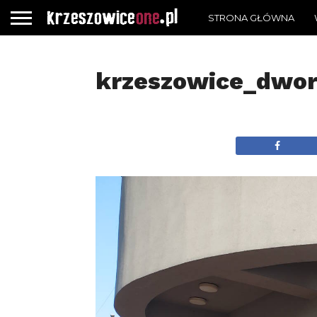
STRONA GŁÓWNA
krzeszowice_dwo