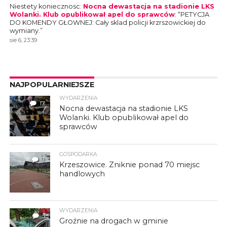
Niestety koniecznosc
:
Nocna dewastacja na stadionie LKS
Wolanki. Klub opublikował apel do sprawców
: “
PETYCJA
DO KOMENDY GŁOWNEJ: Cały sklad policji krzrszowickiej do
wymiany.
”
sie 6, 23:39
NAJPOPULARNIEJSZE
WYDARZENIA
17
Nocna dewastacja na stadionie LKS
Wolanki. Klub opublikował apel do
sprawców
GOSPODARKA
7
Krzeszowice. Zniknie ponad 70 miejsc
handlowych
WYDARZENIA
3
Groźnie na drogach w gminie