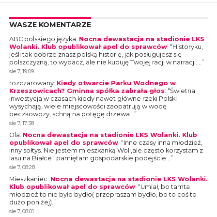
WASZE KOMENTARZE
ABC polskiego języka
:
Nocna dewastacja na stadionie LKS
Wolanki. Klub opublikował apel do sprawców
: “
Historyku,
jeśli tak dobrze znasz polską historię, jak posługujesz się
polszczyzną, to wybacz, ale nie kupuję Twojej racji w narracji.…
”
sie 7, 19:09
rozczarowany
:
Kiedy otwarcie Parku Wodnego w
Krzeszowicach? Gminna spółka zabrała głos
: “
Świetna
inwestycja w czasach kiedy nawet główne rzeki Polski
wysychają, wiele miejscowości zaopatrują w wodę
beczkowozy, schną na potęgę drzewa…
”
sie 7, 17:38
Ola
:
Nocna dewastacja na stadionie LKS Wolanki. Klub
opublikował apel do sprawców
: “
Inne czasy inna młodzież,
inny sołtys. Nie jestem mieszkanką Woli,ale często korzystam z
lasu na Białce i pamiętam gospodarskie podejście…
”
sie 7, 08:28
Mieszkaniec
:
Nocna dewastacja na stadionie LKS Wolanki.
Klub opublikował apel do sprawców
: “
Umiał, bo tamta
młodzież to nie było bydło( przepraszam bydło, bo to coś to
dużo poniżej).
”
sie 7, 08:01