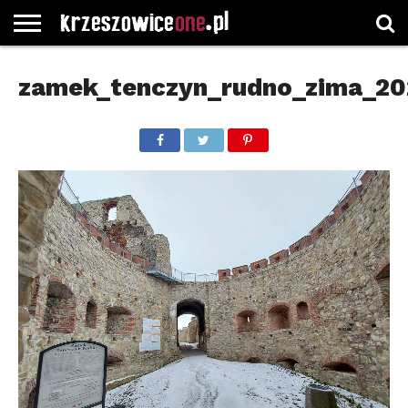
STRONA
GŁÓWNA
WYBORY
WYBIERZ
ROZKŁADY
GREGORCZYK
KONTAKT
zamek_tenczyn_rudno_zima_20
SAMORZĄDOWE
KATEGORIE
JAZDY
WATCH