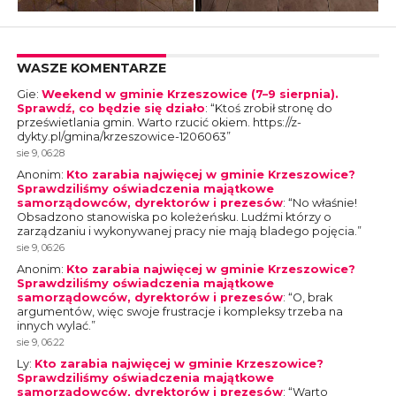
WASZE KOMENTARZE
Gie
:
Weekend w gminie Krzeszowice (7–9 sierpnia).
Sprawdź, co będzie się działo
: “
Ktoś zrobił stronę do
prześwietlania gmin. Warto rzucić okiem. https://z-
dykty.pl/gmina/krzeszowice-1206063
”
sie 9, 06:28
Anonim
:
Kto zarabia najwięcej w gminie Krzeszowice?
Sprawdziliśmy oświadczenia majątkowe
samorządowców, dyrektorów i prezesów
: “
No właśnie!
Obsadzono stanowiska po koleżeńsku. Ludźmi którzy o
zarządzaniu i wykonywanej pracy nie mają bladego pojęcia.
”
sie 9, 06:26
Anonim
:
Kto zarabia najwięcej w gminie Krzeszowice?
Sprawdziliśmy oświadczenia majątkowe
samorządowców, dyrektorów i prezesów
: “
O, brak
argumentów, więc swoje frustracje i kompleksy trzeba na
innych wylać.
”
sie 9, 06:22
Ly
:
Kto zarabia najwięcej w gminie Krzeszowice?
Sprawdziliśmy oświadczenia majątkowe
samorządowców, dyrektorów i prezesów
: “
Warto