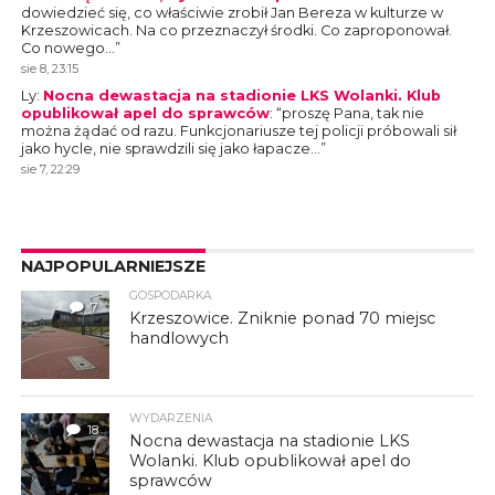
dowiedzieć się, co właściwie zrobił Jan Bereza w kulturze w
Krzeszowicach. Na co przeznaczył środki. Co zaproponował.
Co nowego…
”
sie 8, 23:15
Ly
:
Nocna dewastacja na stadionie LKS Wolanki. Klub
opublikował apel do sprawców
: “
proszę Pana, tak nie
można żądać od razu. Funkcjonariusze tej policji próbowali sił
jako hycle, nie sprawdzili się jako łapacze…
”
sie 7, 22:29
NAJPOPULARNIEJSZE
GOSPODARKA
7
Krzeszowice. Zniknie ponad 70 miejsc
handlowych
WYDARZENIA
18
Nocna dewastacja na stadionie LKS
Wolanki. Klub opublikował apel do
sprawców