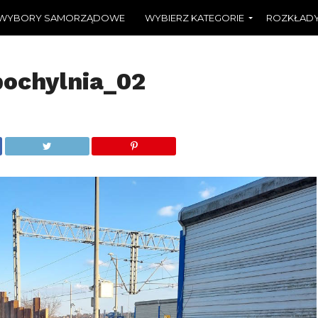
WYBORY SAMORZĄDOWE
WYBIERZ KATEGORIE
ROZKŁADY
pochylnia_02