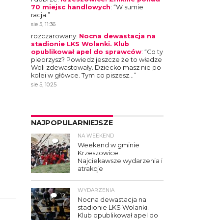
70 miejsc handlowych
: “
W sumie
racja.
”
sie 5, 11:36
rozczarowany
:
Nocna dewastacja na
stadionie LKS Wolanki. Klub
opublikował apel do sprawców
: “
Co ty
pieprzysz? Powiedz jeszcze że to władze
Woli zdewastowały. Dziecko masz nie po
kolei w główce. Tym co piszesz…
”
sie 5, 10:25
NAJPOPULARNIEJSZE
NA WEEKEND
4
Weekend w gminie
Krzeszowice.
Najciekawsze wydarzenia i
atrakcje
WYDARZENIA
12
Nocna dewastacja na
stadionie LKS Wolanki.
Klub opublikował apel do