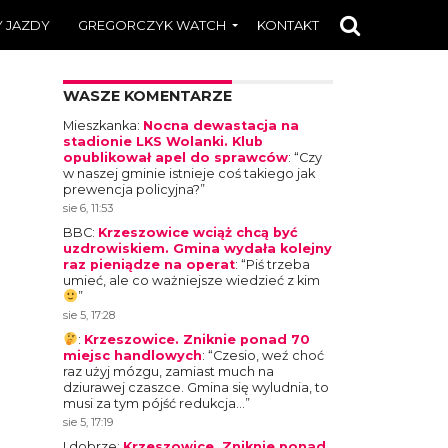
 JAZDY
GREGORCZYK WATCH
KONTAKT
WASZE KOMENTARZE
Mieszkanka
:
Nocna dewastacja na
stadionie LKS Wolanki. Klub
opublikował apel do sprawców
: “
Czy
w naszej gminie istnieje coś takiego jak
prewencja policyjna?
”
sie 6, 11:53
BBC
:
Krzeszowice wciąż chcą być
uzdrowiskiem. Gmina wydała kolejny
raz pieniądze na operat
: “
Piś trzeba
umieć, ale co ważniejsze wiedzieć z kim
”
sie 5, 17:28
:
Krzeszowice. Zniknie ponad 70
miejsc handlowych
: “
Czesio, weź choć
raz użyj mózgu, zamiast much na
dziurawej czaszce. Gmina się wyludnia, to
musi za tym pójść redukcja…
”
sie 5, 17:19
I dobrze
:
Krzeszowice. Zniknie ponad