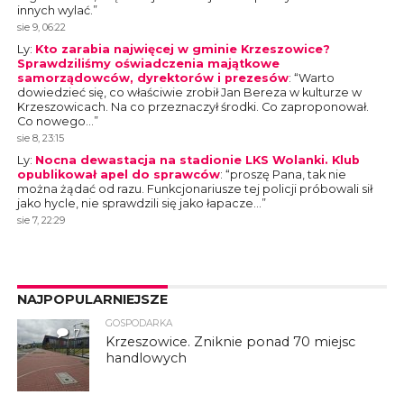
innych wylać.
”
sie 9, 06:22
Ly
:
Kto zarabia najwięcej w gminie Krzeszowice?
Sprawdziliśmy oświadczenia majątkowe
samorządowców, dyrektorów i prezesów
: “
Warto
dowiedzieć się, co właściwie zrobił Jan Bereza w kulturze w
Krzeszowicach. Na co przeznaczył środki. Co zaproponował.
Co nowego…
”
sie 8, 23:15
Ly
:
Nocna dewastacja na stadionie LKS Wolanki. Klub
opublikował apel do sprawców
: “
proszę Pana, tak nie
można żądać od razu. Funkcjonariusze tej policji próbowali sił
jako hycle, nie sprawdzili się jako łapacze…
”
sie 7, 22:29
NAJPOPULARNIEJSZE
GOSPODARKA
7
Krzeszowice. Zniknie ponad 70 miejsc
handlowych