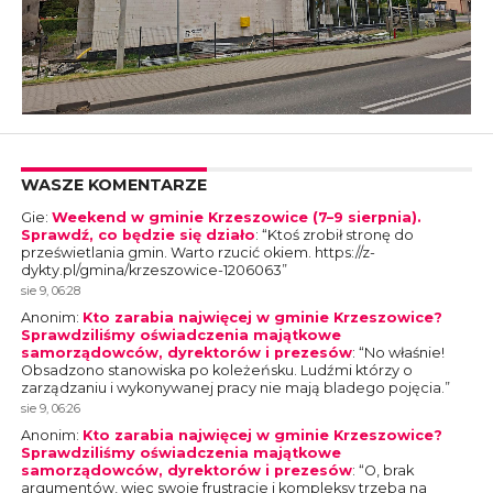
WASZE KOMENTARZE
Gie
:
Weekend w gminie Krzeszowice (7–9 sierpnia).
Sprawdź, co będzie się działo
: “
Ktoś zrobił stronę do
prześwietlania gmin. Warto rzucić okiem. https://z-
dykty.pl/gmina/krzeszowice-1206063
”
sie 9, 06:28
Anonim
:
Kto zarabia najwięcej w gminie Krzeszowice?
Sprawdziliśmy oświadczenia majątkowe
samorządowców, dyrektorów i prezesów
: “
No właśnie!
Obsadzono stanowiska po koleżeńsku. Ludźmi którzy o
zarządzaniu i wykonywanej pracy nie mają bladego pojęcia.
”
sie 9, 06:26
Anonim
:
Kto zarabia najwięcej w gminie Krzeszowice?
Sprawdziliśmy oświadczenia majątkowe
samorządowców, dyrektorów i prezesów
: “
O, brak
argumentów, więc swoje frustracje i kompleksy trzeba na