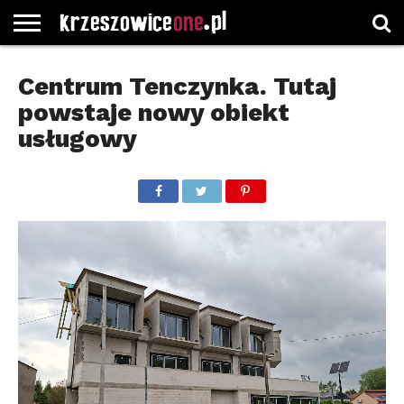
STRONA
GŁÓWNA
WYBORY
WYBIERZ
ROZKŁADY
GREGORCZYK
KONTAKT
Centrum Tenczynka. Tutaj
SAMORZĄDOWE
KATEGORIE
JAZDY
WATCH
powstaje nowy obiekt
usługowy