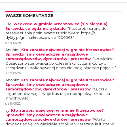
WASZE KOMENTARZE
Gie
:
Weekend w gminie Krzeszowice (7–9 sierpnia).
Sprawdź, co będzie się działo
: “
Ktoś zrobił stronę do
prześwietlania gmin. Warto rzucić okiem. https://z-
dykty.pl/gmina/krzeszowice-1206063
”
sie 9, 06:28
Anonim
:
Kto zarabia najwięcej w gminie Krzeszowice?
Sprawdziliśmy oświadczenia majątkowe
samorządowców, dyrektorów i prezesów
: “
No właśnie!
Obsadzono stanowiska po koleżeńsku. Ludźmi którzy o
zarządzaniu i wykonywanej pracy nie mają bladego pojęcia.
”
sie 9, 06:26
Anonim
:
Kto zarabia najwięcej w gminie Krzeszowice?
Sprawdziliśmy oświadczenia majątkowe
samorządowców, dyrektorów i prezesów
: “
O, brak
argumentów, więc swoje frustracje i kompleksy trzeba na
innych wylać.
”
sie 9, 06:22
Ly
:
Kto zarabia najwięcej w gminie Krzeszowice?
Sprawdziliśmy oświadczenia majątkowe
samorządowców, dyrektorów i prezesów
: “
Warto
dowiedzieć się, co właściwie zrobił Jan Bereza w kulturze w