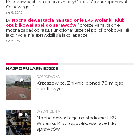
Krzeszowicach. Na co przeznaczył środki. Co zaproponował.
Co nowego…
”
sie 8, 23:15
Ly
:
Nocna dewastacja na stadionie LKS Wolanki. Klub
opublikował apel do sprawców
: “
proszę Pana, tak nie
można żądać od razu. Funkcjonariusze tej policji próbowali sił
jako hycle, nie sprawdzili się jako łapacze…
”
sie 7, 22:29
NAJPOPULARNIEJSZE
GOSPODARKA
7
Krzeszowice. Zniknie ponad 70 miejsc
handlowych
WYDARZENIA
18
Nocna dewastacja na stadionie LKS
Wolanki. Klub opublikował apel do
sprawców