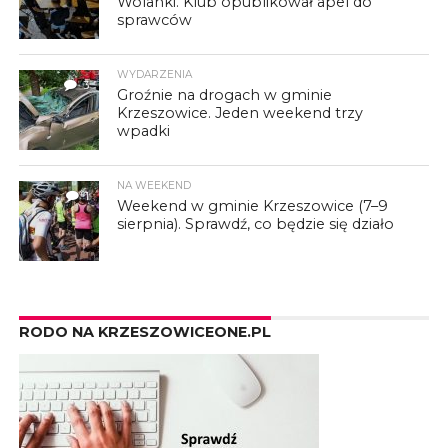
Wolanki. Klub opublikował apel do
sprawców
WYDARZENIA
3
Groźnie na drogach w gminie
Krzeszowice. Jeden weekend trzy
wpadki
NA WEEKEND
1
Weekend w gminie Krzeszowice (7–9
sierpnia). Sprawdź, co będzie się działo
RODO NA KRZESZOWICEONE.PL