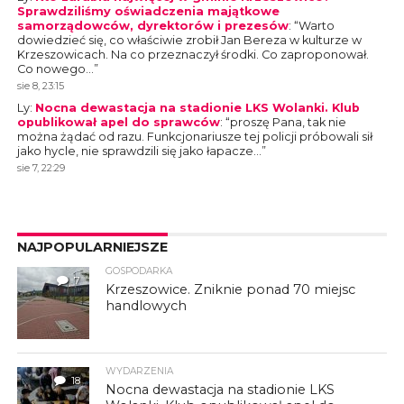
Sprawdziliśmy oświadczenia majątkowe
samorządowców, dyrektorów i prezesów
: “
Warto
dowiedzieć się, co właściwie zrobił Jan Bereza w kulturze w
Krzeszowicach. Na co przeznaczył środki. Co zaproponował.
Co nowego…
”
sie 8, 23:15
Ly
:
Nocna dewastacja na stadionie LKS Wolanki. Klub
opublikował apel do sprawców
: “
proszę Pana, tak nie
można żądać od razu. Funkcjonariusze tej policji próbowali sił
jako hycle, nie sprawdzili się jako łapacze…
”
sie 7, 22:29
NAJPOPULARNIEJSZE
GOSPODARKA
7
Krzeszowice. Zniknie ponad 70 miejsc
handlowych
WYDARZENIA
18
Nocna dewastacja na stadionie LKS