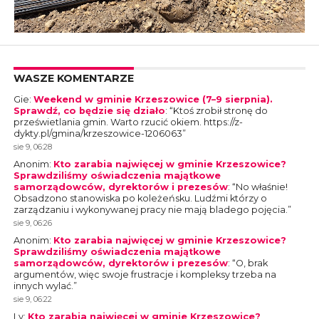
WASZE KOMENTARZE
Gie
:
Weekend w gminie Krzeszowice (7–9 sierpnia).
Sprawdź, co będzie się działo
: “
Ktoś zrobił stronę do
prześwietlania gmin. Warto rzucić okiem. https://z-
dykty.pl/gmina/krzeszowice-1206063
”
sie 9, 06:28
Anonim
:
Kto zarabia najwięcej w gminie Krzeszowice?
Sprawdziliśmy oświadczenia majątkowe
samorządowców, dyrektorów i prezesów
: “
No właśnie!
Obsadzono stanowiska po koleżeńsku. Ludźmi którzy o
zarządzaniu i wykonywanej pracy nie mają bladego pojęcia.
”
sie 9, 06:26
Anonim
:
Kto zarabia najwięcej w gminie Krzeszowice?
Sprawdziliśmy oświadczenia majątkowe
samorządowców, dyrektorów i prezesów
: “
O, brak
argumentów, więc swoje frustracje i kompleksy trzeba na
innych wylać.
”
sie 9, 06:22
Ly
:
Kto zarabia najwięcej w gminie Krzeszowice?