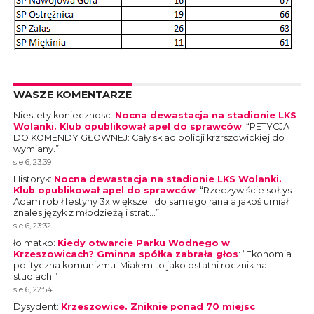
WASZE KOMENTARZE
Niestety koniecznosc
:
Nocna dewastacja na stadionie LKS
Wolanki. Klub opublikował apel do sprawców
: “
PETYCJA
DO KOMENDY GŁOWNEJ: Cały sklad policji krzrszowickiej do
wymiany.
”
sie 6, 23:39
Historyk
:
Nocna dewastacja na stadionie LKS Wolanki.
Klub opublikował apel do sprawców
: “
Rzeczywiście sołtys
Adam robił festyny 3x większe i do samego rana a jakoś umiał
znales język z młodzieżą i strat…
”
sie 6, 23:32
ło matko
:
Kiedy otwarcie Parku Wodnego w
Krzeszowicach? Gminna spółka zabrała głos
: “
Ekonomia
polityczna komunizmu. Miałem to jako ostatni rocznik na
studiach.
”
sie 6, 22:54
Dysydent
:
Krzeszowice. Zniknie ponad 70 miejsc