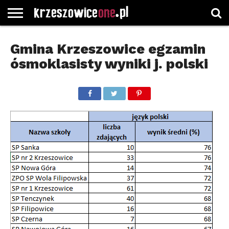
STRONA
GŁÓWNA
WYBORY
WYBIERZ
ROZKŁADY
GREGORCZYK
KONTAKT
Gmina Krzeszowice egzamin
SAMORZĄDOWE
KATEGORIE
JAZDY
WATCH
ósmoklasisty wyniki j. polski