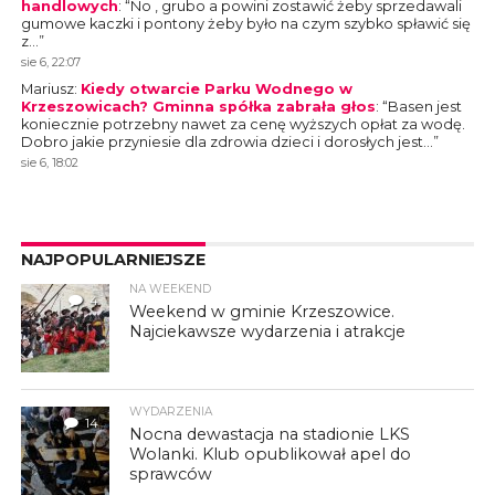
handlowych
: “
No , grubo a powini zostawić żeby sprzedawali
gumowe kaczki i pontony żeby było na czym szybko spławić się
z…
”
sie 6, 22:07
Mariusz
:
Kiedy otwarcie Parku Wodnego w
Krzeszowicach? Gminna spółka zabrała głos
: “
Basen jest
koniecznie potrzebny nawet za cenę wyższych opłat za wodę.
Dobro jakie przyniesie dla zdrowia dzieci i dorosłych jest…
”
sie 6, 18:02
NAJPOPULARNIEJSZE
NA WEEKEND
4
Weekend w gminie Krzeszowice.
Najciekawsze wydarzenia i atrakcje
WYDARZENIA
14
Nocna dewastacja na stadionie LKS
Wolanki. Klub opublikował apel do
sprawców