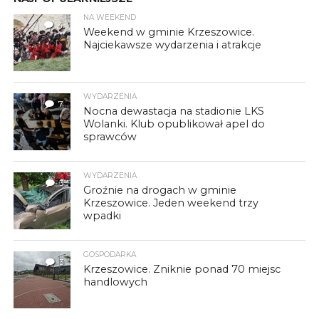
NA WEEKEND
4
Weekend w gminie Krzeszowice.
Najciekawsze wydarzenia i atrakcje
WYDARZENIA
7
Nocna dewastacja na stadionie LKS
Wolanki. Klub opublikował apel do
sprawców
WYDARZENIA
3
Groźnie na drogach w gminie
Krzeszowice. Jeden weekend trzy
wpadki
GOSPODARKA
3
Krzeszowice. Zniknie ponad 70 miejsc
handlowych