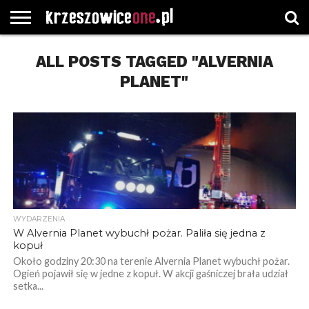
STRONA
GŁÓWNA
ALL POSTS TAGGED "ALVERNIA
WYBORY
WYBIERZ
ROZKŁADY
GREGORCZYK
KONTAKT
SAMORZĄDOWE
KATEGORIE
JAZDY
WATCH
PLANET"
WYDARZENIA
W Alvernia Planet wybuchł pożar. Paliła się jedna z
kopuł
Około godziny 20:30 na terenie Alvernia Planet wybuchł pożar.
Ogień pojawił się w jedne z kopuł. W akcji gaśniczej brała udział
setka...