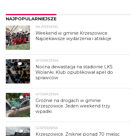
NAJPOPULARNIEJSZE
NA WEEKEND
4
Weekend w gminie Krzeszowice.
Najciekawsze wydarzenia i atrakcje
WYDARZENIA
12
Nocna dewastacja na stadionie LKS
Wolanki. Klub opublikował apel do
sprawców
WYDARZENIA
3
Groźnie na drogach w gminie
Krzeszowice. Jeden weekend trzy
wpadki
GOSPODARKA
6
Krzeszowice. Zniknie ponad 70 miejsc