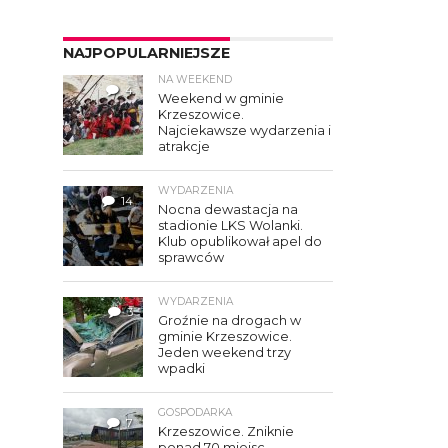
NAJPOPULARNIEJSZE
NA WEEKEND
4
Weekend w gminie
Krzeszowice.
Najciekawsze wydarzenia i
atrakcje
WYDARZENIA
14
Nocna dewastacja na
stadionie LKS Wolanki.
Klub opublikował apel do
sprawców
WYDARZENIA
3
Groźnie na drogach w
gminie Krzeszowice.
Jeden weekend trzy
wpadki
GOSPODARKA
7
Krzeszowice. Zniknie
ponad 70 miejsc