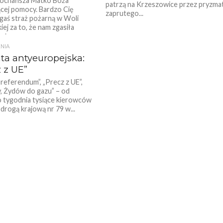
kochańsza Matko Boża
patrzą na Krzeszowice przez pryzma
ącej pomocy. Bardzo Cię
zaprutego...
gaś straż pożarną w Woli
iej za to, że nam zgasiła
ożego...
NIA
ata antyeuropejska:
 z UE”
referendum”, „Precz z UE”,
, Żydów do gazu” – od
 tygodnia tysiące kierowców
 drogą krajową nr 79 w...