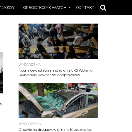
 JAZDY
GREGORCZYK WATCH
KONTAKT
WYDARZENIA
Nocna dewastacja na stadionie LKS Wolanki.
Klub opublikował apel do sprawców
e
WYDARZENIA
Groźnie na drogach w gminie Krzeszowice.