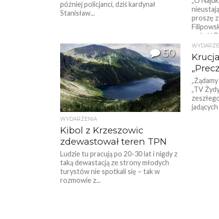
„O Naju
później policjanci, dziś kardynał
nieustaj
Stanisław...
proszę z
Filipowsk
radość B
WYDARZE
50
Krucj
„Precz
„Żądamy 
„TV Żydy
zeszłego
jadących
WYDARZENIA
Kibol z Krzeszowic
zdewastował teren TPN
Ludzie tu pracują po 20-30 lat i nigdy z
taką dewastacją ze strony młodych
turystów nie spotkali się – tak w
rozmowie z...