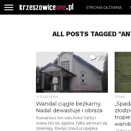
STRONA GŁÓWNA
ALL POSTS TAGGED "AN
29
WYDARZENIA
OPINIE
Wandal ciągle bezkarny.
„Spada
Nadal dewastuje i obraża
złodzi
tropi
Scenariusz ten sam, kolor farby i
ściana też się zgadza, tylko adresaci się
wand
zmieniają. Kiedyś Unia Europejska,