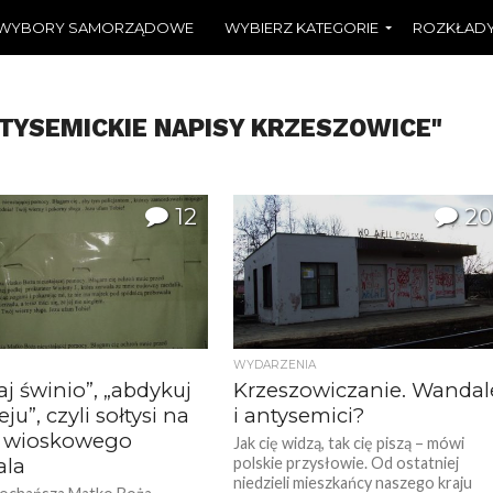
WYBORY SAMORZĄDOWE
WYBIERZ KATEGORIE
ROZKŁADY
TYSEMICKIE NAPISY KRZESZOWICE"
12
20
WYDARZENIA
j świnio”, „abdykuj
Krzeszowiczanie. Wandal
eju”, czyli sołtysi na
i antysemici?
e wioskowego
Jak cię widzą, tak cię piszą – mówi
ala
polskie przysłowie. Od ostatniej
niedzieli mieszkańcy naszego kraju