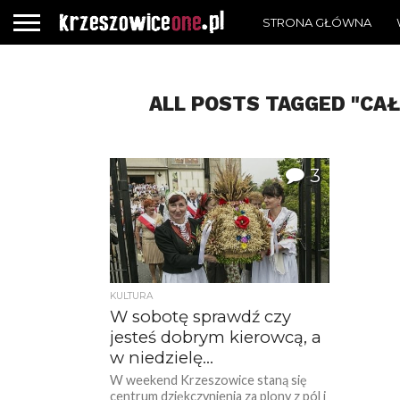
STRONA GŁÓWNA
ALL POSTS TAGGED "CA
3
KULTURA
W sobotę sprawdź czy
jesteś dobrym kierowcą, a
w niedzielę…
W weekend Krzeszowice staną się
centrum dziękczynienia za plony z pól i