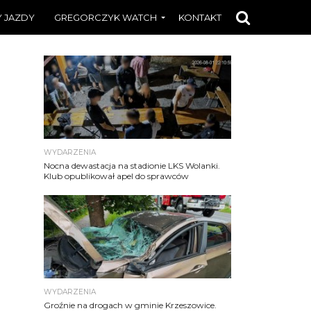
 JAZDY
GREGORCZYK WATCH
KONTAKT
WYDARZENIA
Nocna dewastacja na stadionie LKS Wolanki.
Klub opublikował apel do sprawców
WYDARZENIA
Groźnie na drogach w gminie Krzeszowice.