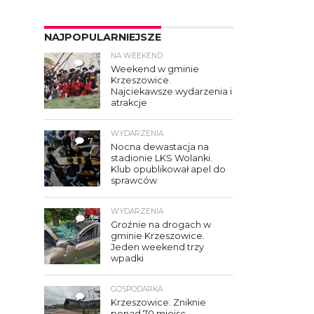
NAJPOPULARNIEJSZE
NA WEEKEND
4
Weekend w gminie
Krzeszowice.
Najciekawsze wydarzenia i
atrakcje
WYDARZENIA
7
Nocna dewastacja na
stadionie LKS Wolanki.
Klub opublikował apel do
sprawców
WYDARZENIA
3
Groźnie na drogach w
gminie Krzeszowice.
Jeden weekend trzy
wpadki
GOSPODARKA
3
Krzeszowice. Zniknie
ponad 70 miejsc