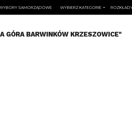
WYBORY SAMORZĄDOWE
WYBIERZ KATEGORIE
ROZKŁADY
ŁA GÓRA BARWINKÓW KRZESZOWICE"