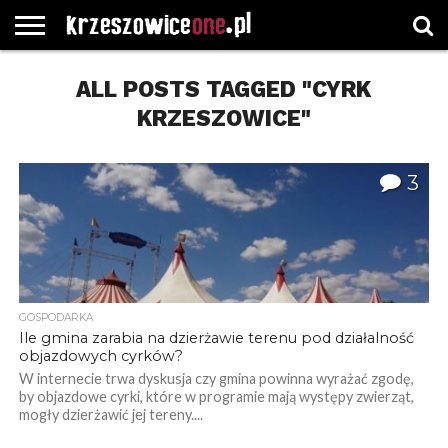
STRONA
GŁÓWNA
ALL POSTS TAGGED "CYRK
WYBORY
WYBIERZ
ROZKŁADY
GREGORCZYK
KONTAKT
SAMORZĄDOWE
KATEGORIE
JAZDY
WATCH
KRZESZOWICE"
3
GOSPODARKA
Ile gmina zarabia na dzierżawie terenu pod działalność
objazdowych cyrków?
W internecie trwa dyskusja czy gmina powinna wyrażać zgodę,
by objazdowe cyrki, które w programie mają występy zwierząt,
mogły dzierżawić jej tereny....