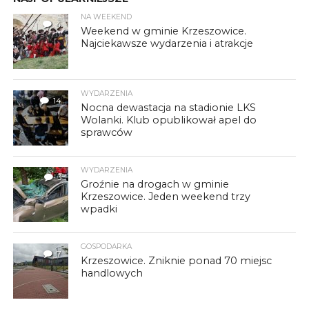
NA WEEKEND
4
Weekend w gminie Krzeszowice.
Najciekawsze wydarzenia i atrakcje
WYDARZENIA
14
Nocna dewastacja na stadionie LKS
Wolanki. Klub opublikował apel do
sprawców
WYDARZENIA
3
Groźnie na drogach w gminie
Krzeszowice. Jeden weekend trzy
wpadki
GOSPODARKA
7
Krzeszowice. Zniknie ponad 70 miejsc
handlowych