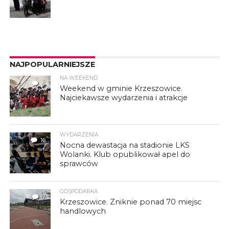
NAJPOPULARNIEJSZE
NA WEEKEND
4
Weekend w gminie Krzeszowice.
Najciekawsze wydarzenia i atrakcje
WYDARZENIA
16
Nocna dewastacja na stadionie LKS
Wolanki. Klub opublikował apel do
sprawców
GOSPODARKA
7
Krzeszowice. Zniknie ponad 70 miejsc
handlowych