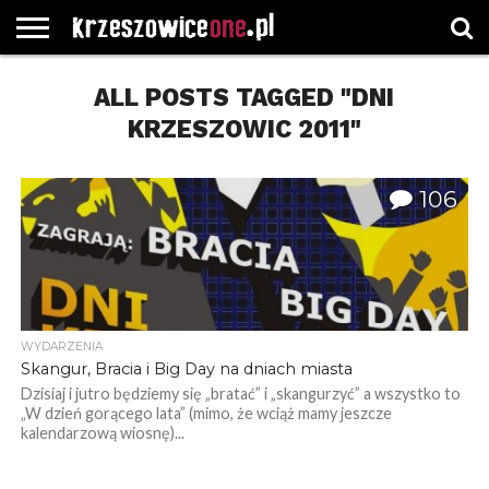
STRONA
GŁÓWNA
ALL POSTS TAGGED "DNI
WYBORY
WYBIERZ
ROZKŁADY
GREGORCZYK
KONTAKT
SAMORZĄDOWE
KATEGORIE
JAZDY
WATCH
KRZESZOWIC 2011"
106
WYDARZENIA
Skangur, Bracia i Big Day na dniach miasta
Dzisiaj i jutro będziemy się „bratać” i „skangurzyć” a wszystko to
„W dzień gorącego lata” (mimo, że wciąż mamy jeszcze
kalendarzową wiosnę)...