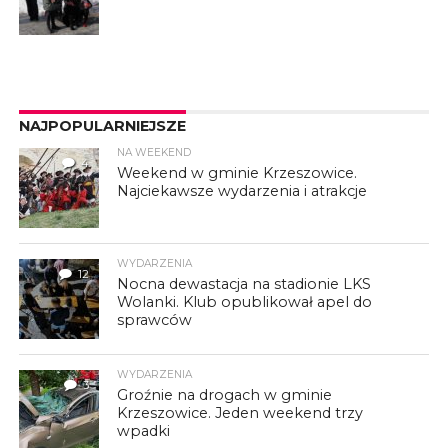
NAJPOPULARNIEJSZE
NA WEEKEND
4
Weekend w gminie Krzeszowice.
Najciekawsze wydarzenia i atrakcje
WYDARZENIA
12
Nocna dewastacja na stadionie LKS
Wolanki. Klub opublikował apel do
sprawców
WYDARZENIA
3
Groźnie na drogach w gminie
Krzeszowice. Jeden weekend trzy
wpadki