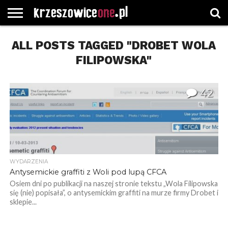
STRONA
ALL POSTS TAGGED "DROBET WOLA
GŁÓWNA
WYBORY
WYBIERZ
ROZKŁADY
GREGORCZYK
KONTAKT
SAMORZĄDOWE
KATEGORIE
JAZDY
WATCH
FILIPOWSKA"
42
WYDARZENIA
Antysemickie graffiti z Woli pod lupą CFCA
Osiem dni po publikacji na naszej stronie tekstu „Wola Filipowska
się (nie) popisała”, o antysemickim graffiti na murze firmy Drobet i
sklepie...