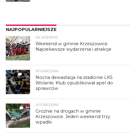
NAJPOPULARNIEJSZE
NA WEEKEND
4
Weekend w gminie Krzeszowice.
Najciekawsze wydarzenia i atrakcje
WYDARZENIA
12
Nocna dewastacja na stadionie LKS
Wolanki. Klub opublikował apel do
sprawców
WYDARZENIA
3
Groźnie na drogach w gminie
Krzeszowice. Jeden weekend trzy
wpadki