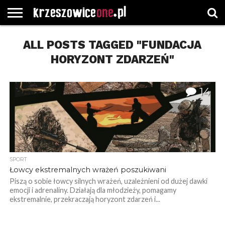
STRONA
GŁÓWNA
ALL POSTS TAGGED "FUNDACJA
WYBORY
WYBIERZ
ROZKŁADY
GREGORCZYK
KONTAKT
SAMORZĄDOWE
KATEGORIE
JAZDY
WATCH
HORYZONT ZDARZEŃ"
14
SPORT
Łowcy ekstremalnych wrażeń poszukiwani
Piszą o sobie łowcy silnych wrażeń, uzależnieni od dużej dawki
emocji i adrenaliny. Działają dla młodzieży, pomagamy
ekstremalnie, przekraczają horyzont zdarzeń i...