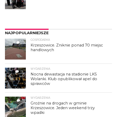
NAJPOPULARNIEJSZE
GOSPODARKA
7
Krzeszowice. Zniknie ponad 70 miejsc
handlowych
WYDARZENIA
17
Nocna dewastacja na stadionie LKS
Wolanki. Klub opublikował apel do
sprawców
WYDARZENIA
3
Groźnie na drogach w gminie
Krzeszowice. Jeden weekend trzy
wpadki