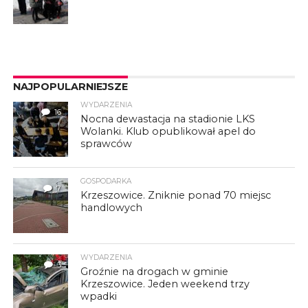
NAJPOPULARNIEJSZE
WYDARZENIA
16
Nocna dewastacja na stadionie LKS
Wolanki. Klub opublikował apel do
sprawców
GOSPODARKA
7
Krzeszowice. Zniknie ponad 70 miejsc
handlowych
WYDARZENIA
3
Groźnie na drogach w gminie
Krzeszowice. Jeden weekend trzy
wpadki