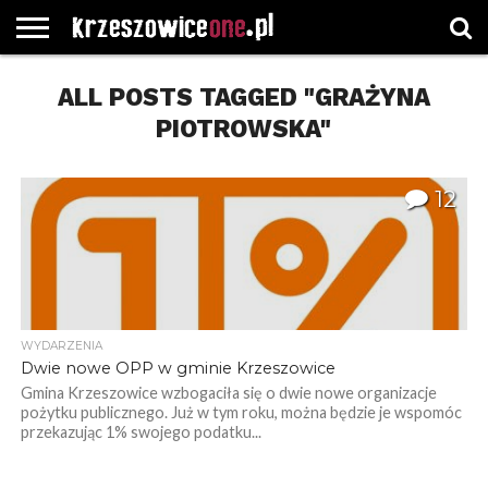
STRONA
GŁÓWNA
ALL POSTS TAGGED "GRAŻYNA
WYBORY
WYBIERZ
ROZKŁADY
GREGORCZYK
KONTAKT
SAMORZĄDOWE
KATEGORIE
JAZDY
WATCH
PIOTROWSKA"
12
WYDARZENIA
Dwie nowe OPP w gminie Krzeszowice
Gmina Krzeszowice wzbogaciła się o dwie nowe organizacje
pożytku publicznego. Już w tym roku, można będzie je wspomóc
przekazując 1% swojego podatku...