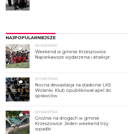
NAJPOPULARNIEJSZE
NA WEEKEND
4
Weekend w gminie Krzeszowice.
Najciekawsze wydarzenia i atrakcje
WYDARZENIA
7
Nocna dewastacja na stadionie LKS
Wolanki. Klub opublikował apel do
sprawców
WYDARZENIA
3
Groźnie na drogach w gminie
Krzeszowice. Jeden weekend trzy
wpadki