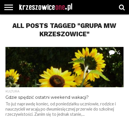
STRONA
GŁÓWNA
ALL POSTS TAGGED "GRUPA MW
WYBORY
WYBIERZ
ROZKŁADY
GREGORCZYK
KONTAKT
SAMORZĄDOWE
KATEGORIE
JAZDY
WATCH
KRZESZOWICE"
4
KULTURA
Gdzie spędzić ostatni weekend wakacji?
To już naprawdę koniec, od poniedziałku uczniowie, rodzice i
nauczycieli wracają po dwumiesięcznej przerwie do szkolnej
rzeczywistości. Zanim się to jednak stanie,...