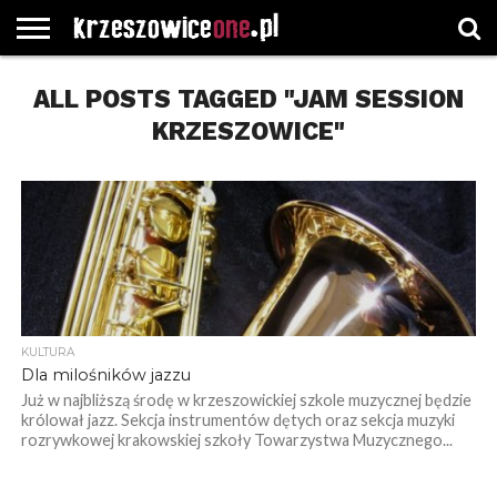
STRONA
ALL POSTS TAGGED "JAM SESSION
GŁÓWNA
WYBORY
WYBIERZ
ROZKŁADY
GREGORCZYK
KONTAKT
SAMORZĄDOWE
KATEGORIE
JAZDY
WATCH
KRZESZOWICE"
KULTURA
Dla milośników jazzu
Już w najbliższą środę w krzeszowickiej szkole muzycznej będzie
królował jazz. Sekcja instrumentów dętych oraz sekcja muzyki
rozrywkowej krakowskiej szkoły Towarzystwa Muzycznego...