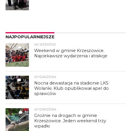
NAJPOPULARNIEJSZE
NA WEEKEND
4
Weekend w gminie Krzeszowice.
Najciekawsze wydarzenia i atrakcje
WYDARZENIA
12
Nocna dewastacja na stadionie LKS
Wolanki. Klub opublikował apel do
sprawców
WYDARZENIA
3
Groźnie na drogach w gminie
Krzeszowice. Jeden weekend trzy
wpadki