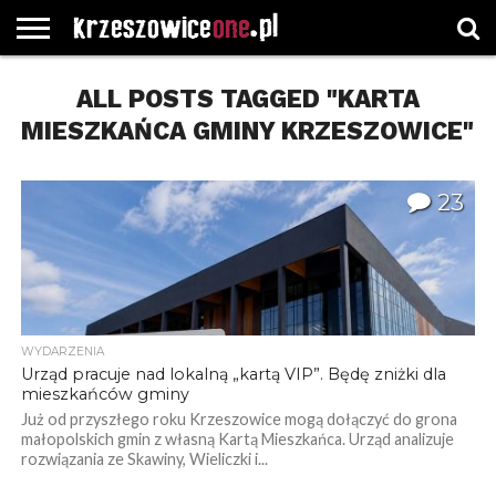
STRONA
GŁÓWNA
ALL POSTS TAGGED "KARTA
WYBORY
WYBIERZ
ROZKŁADY
GREGORCZYK
KONTAKT
SAMORZĄDOWE
KATEGORIE
JAZDY
WATCH
MIESZKAŃCA GMINY KRZESZOWICE"
23
WYDARZENIA
Urząd pracuje nad lokalną „kartą VIP”. Będę zniżki dla
mieszkańców gminy
Już od przyszłego roku Krzeszowice mogą dołączyć do grona
małopolskich gmin z własną Kartą Mieszkańca. Urząd analizuje
rozwiązania ze Skawiny, Wieliczki i...