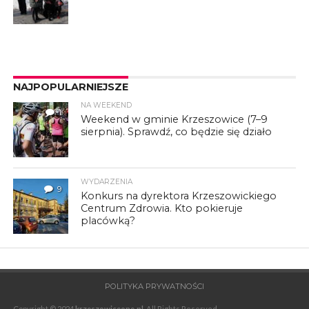
NAJPOPULARNIEJSZE
NA WEEKEND
1
Weekend w gminie Krzeszowice (7–9
sierpnia). Sprawdź, co będzie się działo
WYDARZENIA
9
Konkurs na dyrektora Krzeszowickiego
Centrum Zdrowia. Kto pokieruje
placówką?
POLITYKA PRYWATNOŚCI
Copyright © 2024
krzeszowiceone.pl
. All Rights Reserved.