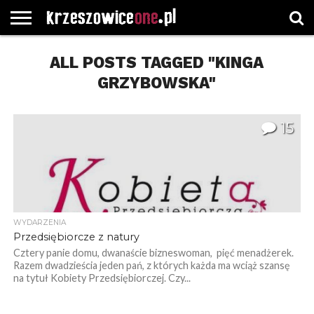
STRONA
GŁÓWNA
ALL POSTS TAGGED "KINGA
WYBORY
WYBIERZ
ROZKŁADY
GREGORCZYK
KONTAKT
SAMORZĄDOWE
KATEGORIE
JAZDY
WATCH
GRZYBOWSKA"
15
WYDARZENIA
Przedsiębiorcze z natury
Cztery panie domu, dwanaście bizneswoman, pięć menadżerek.
Razem dwadzieścia jeden pań, z których każda ma wciąż szansę
na tytuł Kobiety Przedsiębiorczej. Czy...