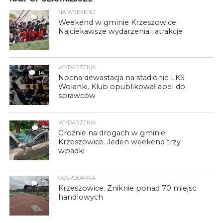
NA WEEKEND
4
Weekend w gminie Krzeszowice.
Najciekawsze wydarzenia i atrakcje
WYDARZENIA
14
Nocna dewastacja na stadionie LKS
Wolanki. Klub opublikował apel do
sprawców
WYDARZENIA
3
Groźnie na drogach w gminie
Krzeszowice. Jeden weekend trzy
wpadki
GOSPODARKA
7
Krzeszowice. Zniknie ponad 70 miejsc
handlowych