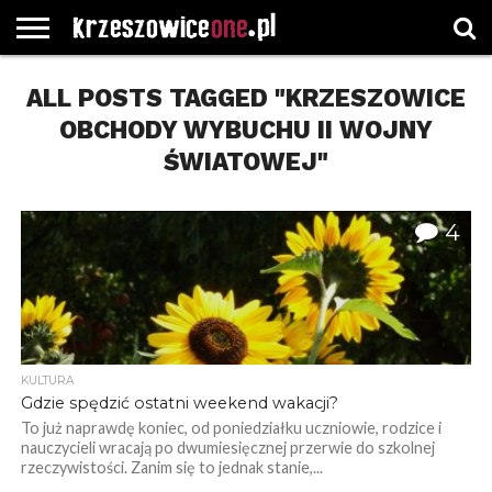
STRONA
ALL POSTS TAGGED "KRZESZOWICE
GŁÓWNA
WYBORY
WYBIERZ
ROZKŁADY
GREGORCZYK
KONTAKT
SAMORZĄDOWE
KATEGORIE
JAZDY
WATCH
OBCHODY WYBUCHU II WOJNY
ŚWIATOWEJ"
4
KULTURA
Gdzie spędzić ostatni weekend wakacji?
To już naprawdę koniec, od poniedziałku uczniowie, rodzice i
nauczycieli wracają po dwumiesięcznej przerwie do szkolnej
rzeczywistości. Zanim się to jednak stanie,...