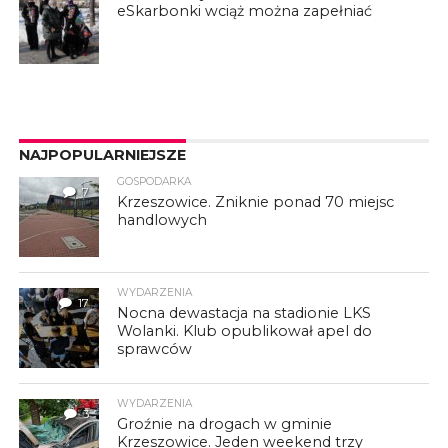
eSkarbonki wciąż można zapełniać
NAJPOPULARNIEJSZE
GOSPODARKA
7
Krzeszowice. Zniknie ponad 70 miejsc
handlowych
WYDARZENIA
17
Nocna dewastacja na stadionie LKS
Wolanki. Klub opublikował apel do
sprawców
WYDARZENIA
3
Groźnie na drogach w gminie
Krzeszowice. Jeden weekend trzy