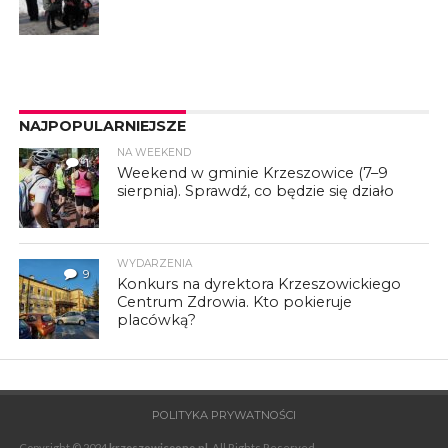
NAJPOPULARNIEJSZE
NA WEEKEND
1
Weekend w gminie Krzeszowice (7–9
sierpnia). Sprawdź, co będzie się działo
WYDARZENIA
9
Konkurs na dyrektora Krzeszowickiego
Centrum Zdrowia. Kto pokieruje
placówką?
POLITYKA PRYWATNOŚCI
Copyright © 2024
krzeszowiceone.pl
. All Rights Reserved.