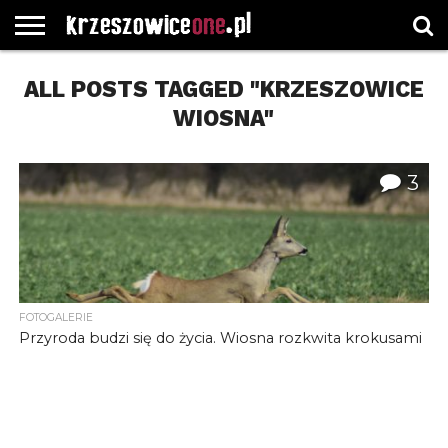
STRONA
ALL POSTS TAGGED "KRZESZOWICE
GŁÓWNA
WYBORY
WYBIERZ
ROZKŁADY
GREGORCZYK
KONTAKT
SAMORZĄDOWE
KATEGORIE
JAZDY
WATCH
WIOSNA"
3
FOTOGALERIE
Przyroda budzi się do życia. Wiosna rozkwita krokusami