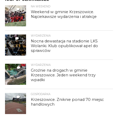
NA WEEKEND
4
Weekend w gminie Krzeszowice.
Najciekawsze wydarzenia i atrakcje
WYDARZENIA
14
Nocna dewastacja na stadionie LKS
Wolanki. Klub opublikował apel do
sprawców
WYDARZENIA
3
Groźnie na drogach w gminie
Krzeszowice. Jeden weekend trzy
wpadki
GOSPODARKA
7
Krzeszowice. Zniknie ponad 70 miejsc
handlowych