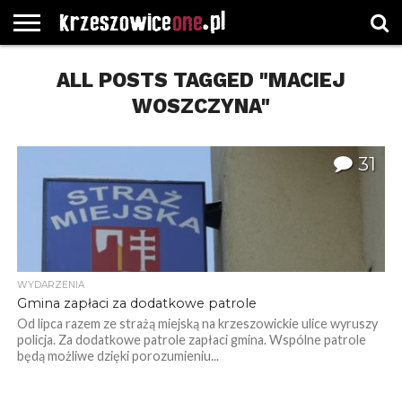
STRONA
GŁÓWNA
ALL POSTS TAGGED "MACIEJ
WYBORY
WYBIERZ
ROZKŁADY
GREGORCZYK
KONTAKT
SAMORZĄDOWE
KATEGORIE
JAZDY
WATCH
WOSZCZYNA"
31
WYDARZENIA
Gmina zapłaci za dodatkowe patrole
Od lipca razem ze strażą miejską na krzeszowickie ulice wyruszy
policja. Za dodatkowe patrole zapłaci gmina. Wspólne patrole
będą możliwe dzięki porozumieniu...