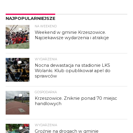
NAJPOPULARNIEJSZE
NA WEEKEND
4
Weekend w gminie Krzeszowice.
Najciekawsze wydarzenia i atrakcje
WYDARZENIA
16
Nocna dewastacja na stadionie LKS
Wolanki. Klub opublikował apel do
sprawców
GOSPODARKA
7
Krzeszowice. Zniknie ponad 70 miejsc
handlowych
WYDARZENIA
3
Groźnie na drogach w gminie