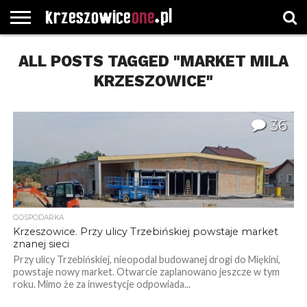
STRONA
ALL POSTS TAGGED "MARKET MILA
GŁÓWNA
WYBORY
WYBIERZ
ROZKŁADY
GREGORCZYK
KONTAKT
SAMORZĄDOWE
KATEGORIE
JAZDY
WATCH
KRZESZOWICE"
36
GOSPODARKA
Krzeszowice. Przy ulicy Trzebińskiej powstaje market
znanej sieci
Przy ulicy Trzebińskiej, nieopodal budowanej drogi do Miękini,
powstaje nowy market. Otwarcie zaplanowano jeszcze w tym
roku. Mimo że za inwestycje odpowiada...