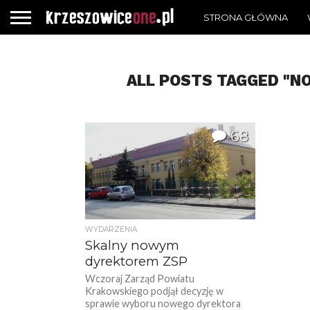
STRONA GŁÓWNA
ALL POSTS TAGGED "N
68
WYDARZENIA
Skalny nowym
dyrektorem ZSP
Wczoraj Zarząd Powiatu
Krakowskiego podjął decyzję w
sprawie wyboru nowego dyrektora