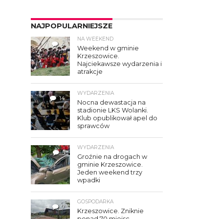
NAJPOPULARNIEJSZE
NA WEEKEND
4
Weekend w gminie
Krzeszowice.
Najciekawsze wydarzenia i
atrakcje
WYDARZENIA
14
Nocna dewastacja na
stadionie LKS Wolanki.
Klub opublikował apel do
sprawców
WYDARZENIA
3
Groźnie na drogach w
gminie Krzeszowice.
Jeden weekend trzy
wpadki
GOSPODARKA
7
Krzeszowice. Zniknie
ponad 70 miejsc