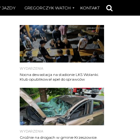
 JAZDY
GREGORCZYK WATCH
KONTAKT
WYDARZENIA
Nocna dewastacja na stadionie LKS Wolanki.
Klub opublikował apel do sprawców
WYDARZENIA
Groźnie na drogach w gminie Krzeszowice.