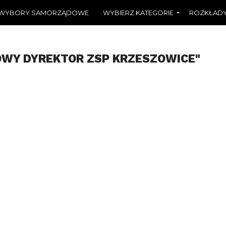
WYBORY SAMORZĄDOWE
WYBIERZ KATEGORIE
ROZKŁADY
OWY DYREKTOR ZSP KRZESZOWICE"