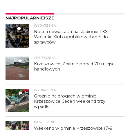
NAJPOPULARNIEJSZE
WYDARZENIA
17
Nocna dewastacja na stadionie LKS
Wolanki. Klub opublikował apel do
sprawców
GOSPODARKA
7
Krzeszowice. Zniknie ponad 70 miejsc
handlowych
WYDARZENIA
3
Groźnie na drogach w gminie
Krzeszowice. Jeden weekend trzy
wpadki
NA WEEKEND
Weekend w gminie Krzeszowice (7–9