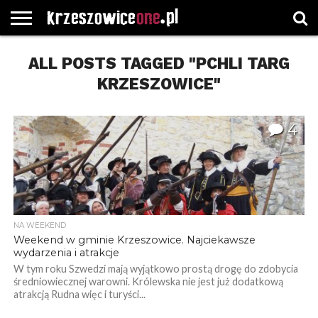
STRONA
ALL POSTS TAGGED "PCHLI TARG
GŁÓWNA
WYBORY
WYBIERZ
ROZKŁADY
GREGORCZYK
KONTAKT
SAMORZĄDOWE
KATEGORIE
JAZDY
WATCH
KRZESZOWICE"
4
NA WEEKEND
Weekend w gminie Krzeszowice. Najciekawsze
wydarzenia i atrakcje
W tym roku Szwedzi mają wyjątkowo prostą drogę do zdobycia
średniowiecznej warowni. Królewska nie jest już dodatkową
atrakcją Rudna więc i turyści...