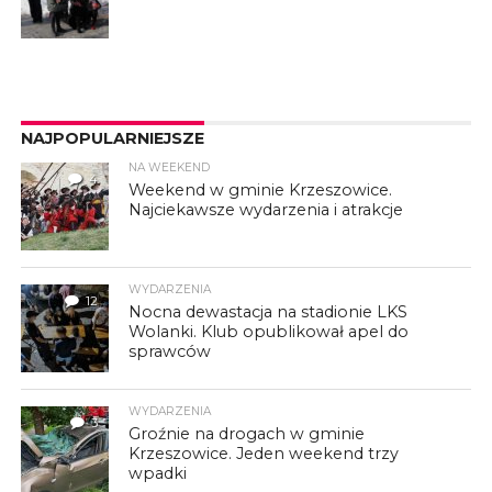
NAJPOPULARNIEJSZE
NA WEEKEND
4
Weekend w gminie Krzeszowice.
Najciekawsze wydarzenia i atrakcje
WYDARZENIA
12
Nocna dewastacja na stadionie LKS
Wolanki. Klub opublikował apel do
sprawców
WYDARZENIA
3
Groźnie na drogach w gminie
Krzeszowice. Jeden weekend trzy
wpadki