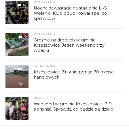
WYDARZENIA
16
Nocna dewastacja na stadionie LKS
Wolanki. Klub opublikował apel do
sprawców
WYDARZENIA
3
Groźnie na drogach w gminie
Krzeszowice. Jeden weekend trzy
wpadki
GOSPODARKA
7
Krzeszowice. Zniknie ponad 70 miejsc
handlowych
NA WEEKEND
Weekend w gminie Krzeszowice (7–9
sierpnia). Sprawdź, co będzie się działo