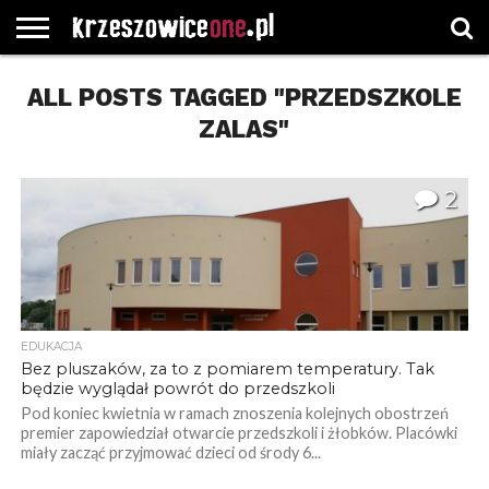
STRONA
ALL POSTS TAGGED "PRZEDSZKOLE
GŁÓWNA
WYBORY
WYBIERZ
ROZKŁADY
GREGORCZYK
KONTAKT
SAMORZĄDOWE
KATEGORIE
JAZDY
WATCH
ZALAS"
2
EDUKACJA
Bez pluszaków, za to z pomiarem temperatury. Tak
będzie wyglądał powrót do przedszkoli
Pod koniec kwietnia w ramach znoszenia kolejnych obostrzeń
premier zapowiedział otwarcie przedszkoli i żłobków. Placówki
miały zacząć przyjmować dzieci od środy 6...