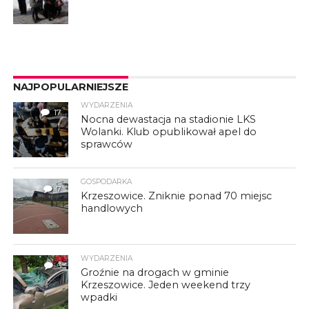
NAJPOPULARNIEJSZE
WYDARZENIA
17
Nocna dewastacja na stadionie LKS
Wolanki. Klub opublikował apel do
sprawców
GOSPODARKA
7
Krzeszowice. Zniknie ponad 70 miejsc
handlowych
WYDARZENIA
3
Groźnie na drogach w gminie
Krzeszowice. Jeden weekend trzy
wpadki