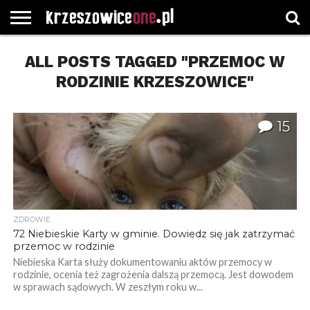
STRONA
ALL POSTS TAGGED "PRZEMOC W
GŁÓWNA
WYBORY
WYBIERZ
ROZKŁADY
GREGORCZYK
KONTAKT
SAMORZĄDOWE
KATEGORIE
JAZDY
WATCH
RODZINIE KRZESZOWICE"
15
ZDROWIE
72 Niebieskie Karty w gminie. Dowiedz się jak zatrzymać
przemoc w rodzinie
Niebieska Karta służy dokumentowaniu aktów przemocy w
rodzinie, ocenia też zagrożenia dalszą przemocą. Jest dowodem
w sprawach sądowych. W zeszłym roku w...